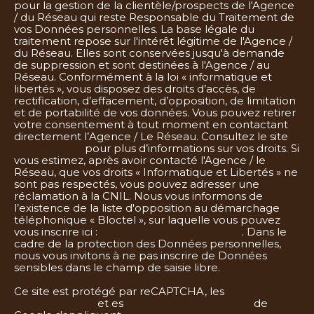
pour la gestion de la clientèle/prospects de l'Agence
/ du Réseau qui reste Responsable du Traitement de
vos Données personnelles. La base légale du
traitement repose sur l'intérêt légitime de l'Agence /
du Réseau. Elles sont conservées jusqu'à demande
de suppression et sont destinées à l'Agence / au
Réseau. Conformément à la loi « informatique et
libertés », vous disposez des droits d’accès, de
rectification, d’effacement, d’opposition, de limitation
et de portabilité de vos données. Vous pouvez retirer
votre consentement à tout moment en contactant
directement l’Agence / Le Réseau. Consultez le site
h
ttps://cnil.fr/fr
pour plus d’informations sur vos droits. Si
vous estimez, après avoir contacté l'Agence / le
Réseau, que vos droits « Informatique et Libertés » ne
sont pas respectés, vous pouvez adresser une
réclamation à la CNIL. Nous vous informons de
l’existence de la liste d'opposition au démarchage
téléphonique « Bloctel », sur laquelle vous pouvez
vous inscrire ici :
https://www.bloctel.gouv.fr
. Dans le
cadre de la protection des Données personnelles,
nous vous invitons à ne pas inscrire de Données
sensibles dans le champ de saisie libre.
Ce site est protégé par reCAPTCHA, les
Politiques de
Confidentialité
et es
Conditions d'utilisation
de