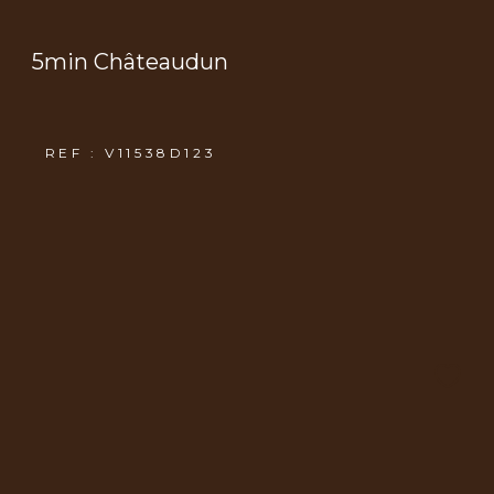
5min Châteaudun
REF : V11538D123