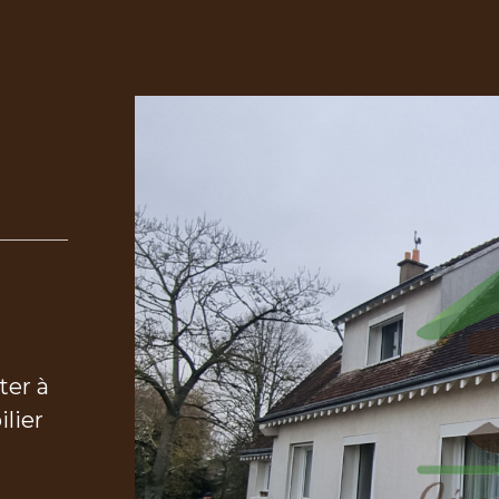
ter à
lier