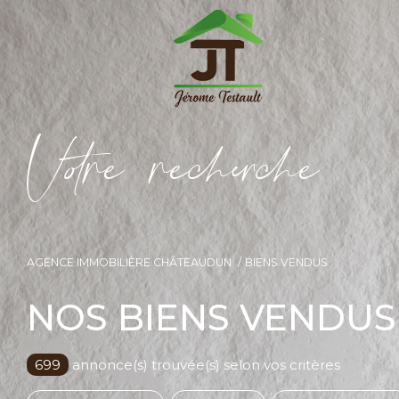
V
o
r
e
r
e
c
e
c
e
AGENCE IMMOBILIÈRE CHÂTEAUDUN
BIENS VENDUS
NOS BIENS VENDUS
699
annonce(s) trouvée(s) selon vos critères