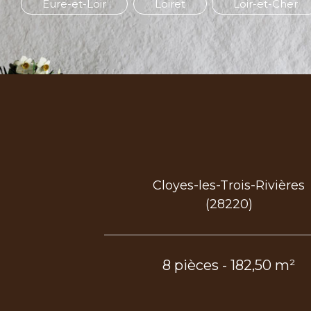
Eure-et-Loir
Loiret
Loir-et-Cher
Cloyes-les-Trois-Rivières
(28220)
8 pièces - 182,50 m²