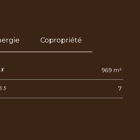
nergie
Copropriété
969 m²
IN
7
ES