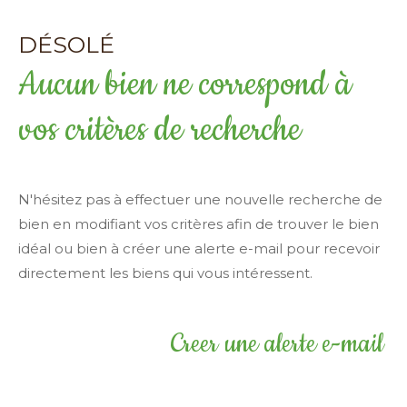
Surface
DÉSOLÉ
terrain
Surface terrain
Aucun bien ne correspond à
Surface
Surface
vos critères de recherche
Pièces
Pièces
N'hésitez pas à effectuer une nouvelle recherche de
bien en modifiant vos critères afin de trouver le bien
Référence
idéal ou bien à créer une alerte e-mail pour recevoir
directement les biens qui vous intéressent.
AFFINER LES CRITÈRES
Creer une alerte e-mail
TERRASSE
PARKING
PISCINE
FILTRER PAR