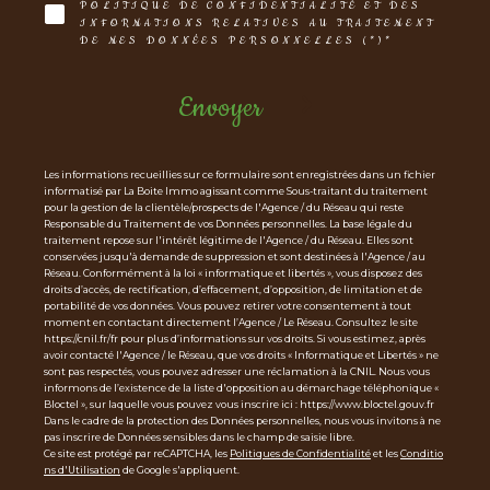
POLITIQUE DE CONFIDENTIALITÉ ET DES
INFORMATIONS RELATIVES AU TRAITEMENT
DE MES DONNÉES PERSONNELLES (*)*
Envoyer
Les informations recueillies sur ce formulaire sont enregistrées dans un fichier
informatisé par La Boite Immo agissant comme Sous-traitant du traitement
pour la gestion de la clientèle/prospects de l'Agence / du Réseau qui reste
Responsable du Traitement de vos Données personnelles. La base légale du
traitement repose sur l'intérêt légitime de l'Agence / du Réseau. Elles sont
conservées jusqu'à demande de suppression et sont destinées à l'Agence / au
Réseau. Conformément à la loi « informatique et libertés », vous disposez des
droits d’accès, de rectification, d’effacement, d’opposition, de limitation et de
portabilité de vos données. Vous pouvez retirer votre consentement à tout
moment en contactant directement l’Agence / Le Réseau. Consultez le site
https://cnil.fr/fr pour plus d’informations sur vos droits. Si vous estimez, après
avoir contacté l'Agence / le Réseau, que vos droits « Informatique et Libertés » ne
sont pas respectés, vous pouvez adresser une réclamation à la CNIL. Nous vous
informons de l’existence de la liste d'opposition au démarchage téléphonique «
Bloctel », sur laquelle vous pouvez vous inscrire ici : https://www.bloctel.gouv.fr
Dans le cadre de la protection des Données personnelles, nous vous invitons à ne
pas inscrire de Données sensibles dans le champ de saisie libre.
Ce site est protégé par reCAPTCHA, les
Politiques de Confidentialité
et les
Conditio
ns d'Utilisation
de Google s'appliquent.