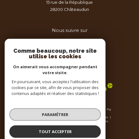
15 rue de la République
28200
châteaudun
Nous suivre sur
Comme beaucoup, notre site
utilise les cookies
On aimerait vous accompagner pendant
votre visite.
Adhérents
En poursuivant, vous acceptez l'utilisation des
cookies par ce site, afin de vous proposer des
contenus adaptés et réaliser des statistiques !
© 2026 | Tous droits réservés | Traduction powered by
Google |
PARAMÉTRER
Nos honoraires
Plan du site
Mentions légales
Admin
Nos liens
Politique RGPD
Cookies
TOUT ACCEPTER