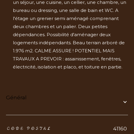
un séjour, une cuisine, un cellier, une chambre, un
bureau ou dressing, une salle de bain et WC. A
l'étage un grenier semi aménagé comprenant
deux chambres et un palier. Deux petites
dépendances. Possibilité d'aménager deux
logements indépendants. Beau terrain arboré de
1.976 m2. CALME ASSURE ! POTENTIEL MAIS
TRAVAUX A PREVOIR : assainissement, fenêtres,
électricité, isolation et placo, et toiture en partie.
général
TRAD_ZEPHYR_Caracteristique
TRAD_ZEPHYR_Valeurs
41160
CODE POSTAL