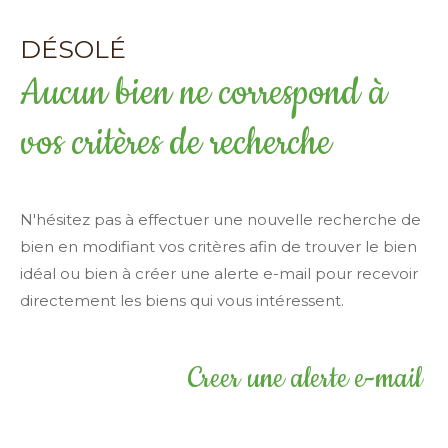
Surface
DÉSOLÉ
terrain
Surface terrain
Aucun bien ne correspond à
Surface
Surface
vos critères de recherche
Pièces
Pièces
N'hésitez pas à effectuer une nouvelle recherche de
bien en modifiant vos critères afin de trouver le bien
Référence
idéal ou bien à créer une alerte e-mail pour recevoir
directement les biens qui vous intéressent.
AFFINER LES CRITÈRES
Creer une alerte e-mail
TERRASSE
PARKING
PISCINE
FILTRER PAR