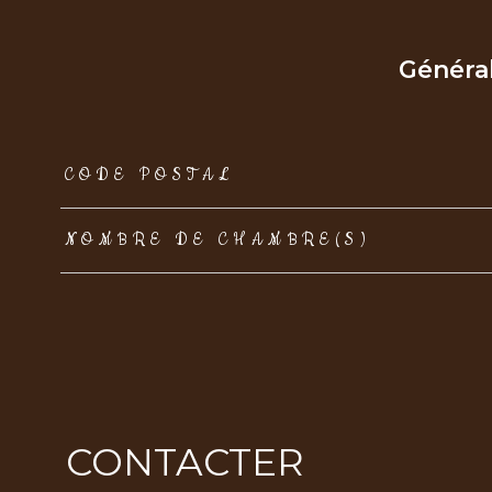
Généra
TRAD_ZEPHYR_Caracteristique
TRAD_ZEPHYR_Val
CODE POSTAL
NOMBRE DE CHAMBRE(S)
CONTACTER