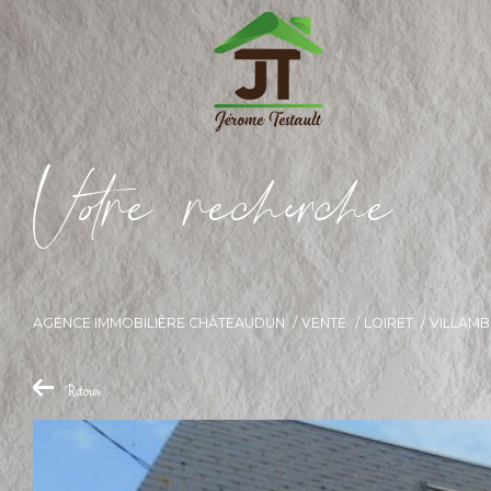
V
o
r
e
r
e
c
e
c
e
AGENCE IMMOBILIÈRE CHÂTEAUDUN
VENTE
LOIRET
VILLAMB
Retour