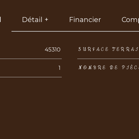
l
Détail +
Financier
Comp
eurs
45310
SURFACE TERRA
1
NOMBRE DE PIÈC