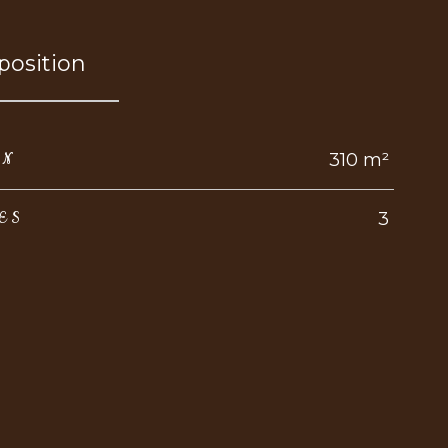
osition
310 m²
IN
3
ES