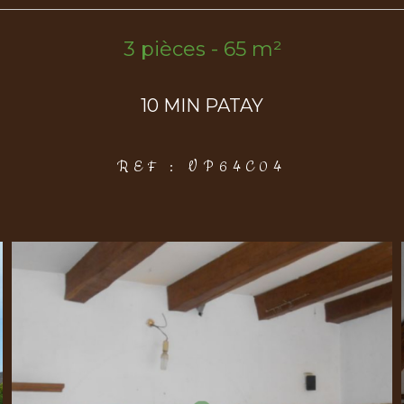
3 pièces - 65 m²
10 MIN PATAY
REF : VP64C04