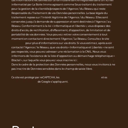
Les informations recueillies sur ce formulaire sont enregistrées dans un fichier
informatisé par La Boite Immo agissant comme Sous-traitant du traitement
pour la gestion de la clientèle/prospects de l'Agence / du Réseau qui reste
Responsable du Traitement de vos Données personnelles. La base légale du
traitement repose sur l'intérêt légitime de l'Agence / du Réseau. Elles sont
conservées jusqu'à demande de suppression et sont destinées à l'Agence / au
Réseau. Conformément à la loi « informatique et libertés », vous disposez des
droits d’accès, de rectification, d’effacement, d’opposition, de limitation et de
portabilité de vos données. Vous pouvez retirer votre consentement à tout
moment en contactant directement l’Agence / Le Réseau. Consultez le site
http
s://cnil.fr/fr
pour plus d’informations sur vos droits. Si vous estimez, après avoir
contacté l'Agence / le Réseau, que vos droits « Informatique et Libertés » ne sont
pas respectés, vous pouvez adresser une réclamation à la CNIL. Nous vous
informons de l’existence de la liste d'opposition au démarchage téléphonique «
Bloctel », sur laquelle vous pouvez vous inscrire ici :
https://www.bloctel.gouv.fr
.
Dans le cadre de la protection des Données personnelles, nous vous invitons à ne
pas inscrire de Données sensibles dans le champ de saisie libre.
Ce site est protégé par reCAPTCHA, les
Politiques de Confidentialité
et es
Condi
tions d'utilisation
de Google s'appliquent.