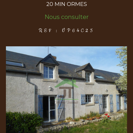
20 MIN ORMES
Nous consulter
COUPS DE COEUR
EXCLUSIVITÉS
NOUVEAUTÉS
REF : VP64C25
Rechercher