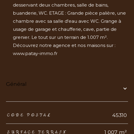
desservant deux chambres, salle de bains,
buanderie, WC. ETAGE : Grande pièce palière, une
chambre avec sa salle d'eau avec WC. Grange à
usage de garage et chaufferie, cave, partie de
grenier. Le tout sur un terrain de 1.007 m².
Découvrez notre agence et nos maisons sur :
www.patay-immo.fr
général
TRAD_ZEPHYR_Caracteristique
TRAD_ZEPHYR_Valeurs
45310
CODE POSTAL
1 007 m²
SURFACE TERRAIN