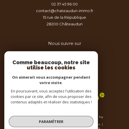
02 37 45 96 00
contact@chateaudun-immo.fr
15 rue de la République
28200
châteaudun
Nous suivre sur
Comme beaucoup, notre site
utilise les cookies
On aimerait vous accompagner pendant
votre visite.
Adhérents
En poursuivant, vous acceptez l'utilisation des
cookies par ce site, afin de vous proposer des
contenus adaptés et réaliser des statistiques !
© 2026 | Tous droits réservés | Traduction powered by
Google |
PARAMÉTRER
Nos honoraires
Plan du site
Mentions légales
Admin
Nos liens
Politique RGPD
Cookies