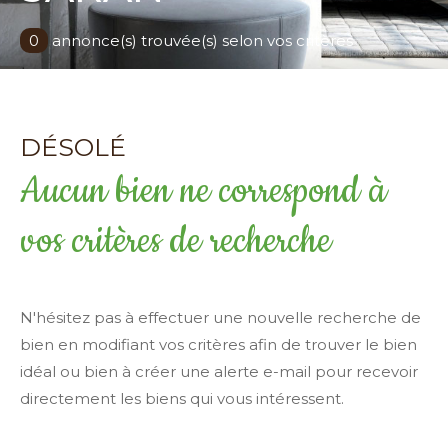
Surface
0
annonce(s) trouvée(s) selon vos critères
terrain
Surface terrain
Surface
Surface
DÉSOLÉ
Aucun bien ne correspond à
Pièces
Pièces
vos critères de recherche
Référence
N'hésitez pas à effectuer une nouvelle recherche de
AFFINER LES CRITÈRES
bien en modifiant vos critères afin de trouver le bien
idéal ou bien à créer une alerte e-mail pour recevoir
TERRASSE
PARKING
PISCINE
directement les biens qui vous intéressent.
FILTRER PAR