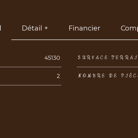
l
Détail +
Financier
Comp
eurs
45130
SURFACE TERRA
2
NOMBRE DE PIÈC