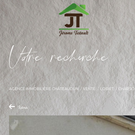
V
o
r
e
r
e
c
e
c
e
AGENCE IMMOBILIÈRE CHÂTEAUDUN
VENTE
LOIRET
CHARSO
Retour