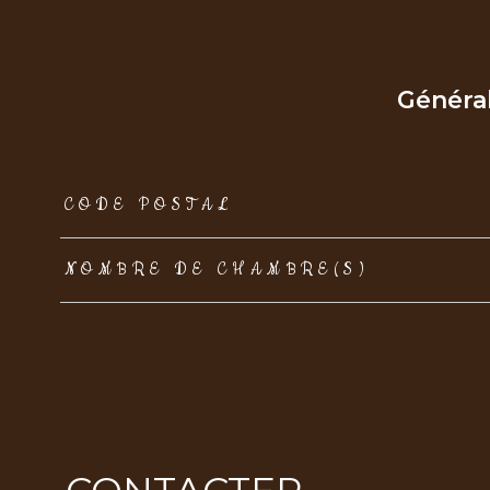
Généra
TRAD_ZEPHYR_Caracteristique
TRAD_ZEPHYR_Val
CODE POSTAL
NOMBRE DE CHAMBRE(S)