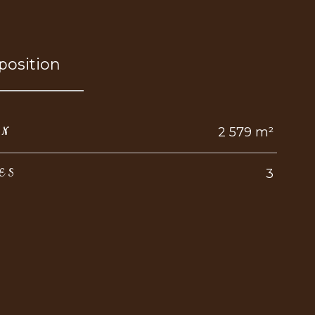
osition
2 579 m²
IN
3
ES