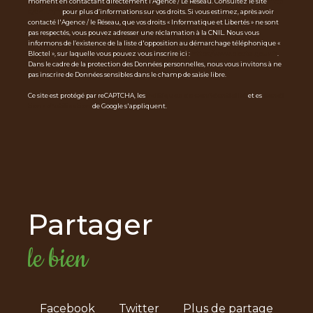
moment en contactant directement l’Agence / Le Réseau. Consultez le site
http
s://cnil.fr/fr
pour plus d’informations sur vos droits. Si vous estimez, après avoir
contacté l'Agence / le Réseau, que vos droits « Informatique et Libertés » ne sont
pas respectés, vous pouvez adresser une réclamation à la CNIL. Nous vous
informons de l’existence de la liste d'opposition au démarchage téléphonique «
Bloctel », sur laquelle vous pouvez vous inscrire ici :
https://www.bloctel.gouv.fr
.
Dans le cadre de la protection des Données personnelles, nous vous invitons à ne
pas inscrire de Données sensibles dans le champ de saisie libre.
Ce site est protégé par reCAPTCHA, les
Politiques de Confidentialité
et es
Condi
tions d'utilisation
de Google s'appliquent.
partager
le bien
Facebook
Twitter
Plus de partage