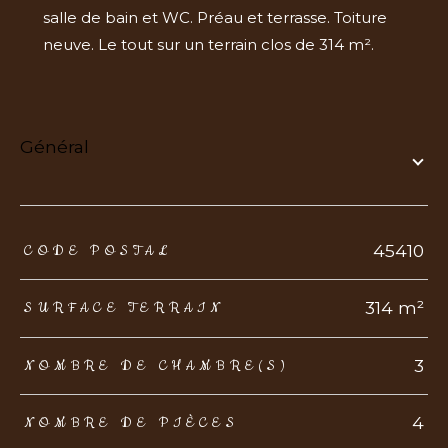
salle de bain et WC. Préau et terrasse. Toiture
neuve. Le tout sur un terrain clos de 314 m².
général
TRAD_ZEPHYR_Caracteristique
TRAD_ZEPHYR_Valeurs
45410
CODE POSTAL
314 m²
SURFACE TERRAIN
3
NOMBRE DE CHAMBRE(S)
4
NOMBRE DE PIÈCES