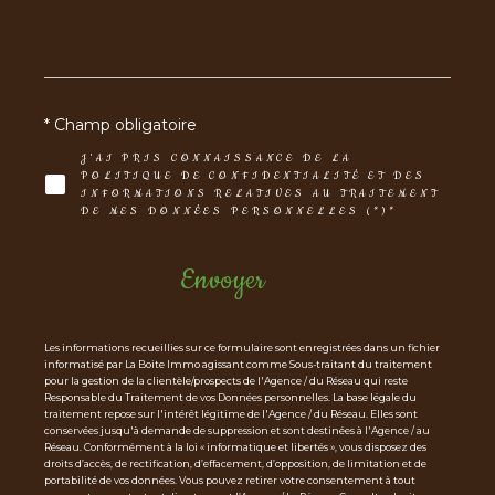
* Champ obligatoire
J'AI PRIS CONNAISSANCE DE LA
POLITIQUE DE CONFIDENTIALITÉ ET DES
INFORMATIONS RELATIVES AU TRAITEMENT
DE MES DONNÉES PERSONNELLES (*)*
Envoyer
Les informations recueillies sur ce formulaire sont enregistrées dans un fichier
informatisé par La Boite Immo agissant comme Sous-traitant du traitement
pour la gestion de la clientèle/prospects de l'Agence / du Réseau qui reste
Responsable du Traitement de vos Données personnelles. La base légale du
traitement repose sur l'intérêt légitime de l'Agence / du Réseau. Elles sont
conservées jusqu'à demande de suppression et sont destinées à l'Agence / au
Réseau. Conformément à la loi « informatique et libertés », vous disposez des
droits d’accès, de rectification, d’effacement, d’opposition, de limitation et de
portabilité de vos données. Vous pouvez retirer votre consentement à tout