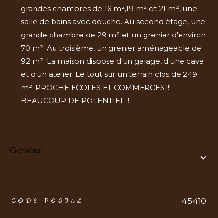
grandes chambres de 16 m²,19 m² et 21 m², une
salle de bains avec douche. Au second étage, une
grande chambre de 29 m² et un grenier d'environ
70 m². Au troisième, un grenier aménageable de
92 m². La maison dispose d'un garage, d'une cave
et d'un atelier. Le tout sur un terrain clos de 249
m². PROCHE ECOLES ET COMMERCES !!!
BEAUCOUP DE POTENTIEL !!
général
TRAD_ZEPHYR_Caracteristique
TRAD_ZEPHYR_Valeurs
45410
CODE POSTAL