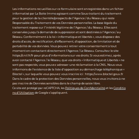
Les informations recueillies sur ce formulaire sont enregistrées dans un fichier
informatisé par La Boite Immo agissant comme Sous-traitant du traitement
pour la gestion de la clientèle/prospects de l'Agence / du Réseau qui reste
Responsable du Traitement de vos Données personnelles. La base légale du
traitement repose sur l'intérêt légitime de l'Agence / du Réseau. Elles sont
conservées jusqu'à demande de suppression et sont destinées à l'Agence / au
Réseau. Conformément à la loi « informatique et libertés », vous disposez des
droits d’accès, de rectification, d’effacement, d’opposition, de limitation et de
portabilité de vos données. Vous pouvez retirer votre consentement à tout
moment en contactant directement l’Agence / Le Réseau. Consultez le site
https://cnil.fr/fr pour plus d’informations sur vos droits. Si vous estimez, après
avoir contacté l'Agence / le Réseau, que vos droits « Informatique et Libertés » ne
sont pas respectés, vous pouvez adresser une réclamation à la CNIL. Nous vous
informons de l’existence de la liste d'opposition au démarchage téléphonique «
Bloctel », sur laquelle vous pouvez vous inscrire ici : https://www.bloctel.gouv.fr
Dans le cadre de la protection des Données personnelles, nous vous invitons à ne
pas inscrire de Données sensibles dans le champ de saisie libre.
Ce site est protégé par reCAPTCHA, les
Politiques de Confidentialité
et les
Conditio
ns d'Utilisation
de Google s'appliquent.