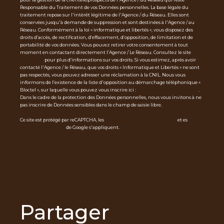
Responsable du Traitement de vos Données personnelles. La base légale du
traitement repose sur l'intérêt légitime de l'Agence / du Réseau. Elles sont
conservées jusqu'à demande de suppression et sont destinées à l'Agence / au
Réseau. Conformément à la loi « informatique et libertés », vous disposez des
droits d’accès, de rectification, d’effacement, d’opposition, de limitation et de
portabilité de vos données. Vous pouvez retirer votre consentement à tout
moment en contactant directement l’Agence / Le Réseau. Consultez le site
http
s://cnil.fr/fr
pour plus d’informations sur vos droits. Si vous estimez, après avoir
contacté l'Agence / le Réseau, que vos droits « Informatique et Libertés » ne sont
pas respectés, vous pouvez adresser une réclamation à la CNIL. Nous vous
informons de l’existence de la liste d'opposition au démarchage téléphonique «
Bloctel », sur laquelle vous pouvez vous inscrire ici :
https://www.bloctel.gouv.fr
.
Dans le cadre de la protection des Données personnelles, nous vous invitons à ne
pas inscrire de Données sensibles dans le champ de saisie libre.
Ce site est protégé par reCAPTCHA, les
Politiques de Confidentialité
et es
Condi
tions d'utilisation
de Google s'appliquent.
partager