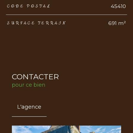
TRAD_ZEPHYR_Caracteristique
TRAD_ZEPHYR_Valeurs
45410
CODE POSTAL
691 m²
SURFACE TERRAIN
CONTACTER
pour ce bien
L'agence