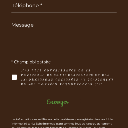
*
Message
*
* Champ obligatoire
J'AI PRIS CONNAISSANCE DE LA
POLITIQUE DE CONFIDENTIALITÉ ET DES
INFORMATIONS RELATIVES AU TRAITEMENT
DE MES DONNÉES PERSONNELLES (*)*
Envoyer
Les informations recueillies sur ce formulaire sont enregistrées dans un fichier
informatisé par La Boite Immo agissant comme Sous-traitant du traitement
pour la gestion de la clientèle/prospects de l'Agence / du Réseau qui reste