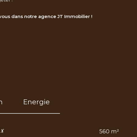
-vous dans notre agence JT Immobilier !
n
Energie
560 m²
IN