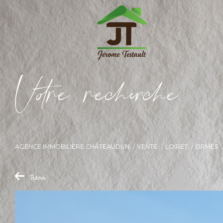
V
o
r
e
r
e
c
e
c
e
AGENCE IMMOBILIÈRE CHÂTEAUDUN
VENTE
LOIRET
ORMES
Retour