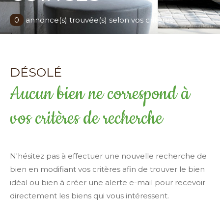
Surface
0
annonce(s) trouvée(s) selon vos critères
terrain
Surface terrain
Surface
Surface
DÉSOLÉ
Aucun bien ne correspond à
Pièces
Pièces
vos critères de recherche
Référence
N'hésitez pas à effectuer une nouvelle recherche de
AFFINER LES CRITÈRES
bien en modifiant vos critères afin de trouver le bien
idéal ou bien à créer une alerte e-mail pour recevoir
TERRASSE
PARKING
PISCINE
directement les biens qui vous intéressent.
FILTRER PAR