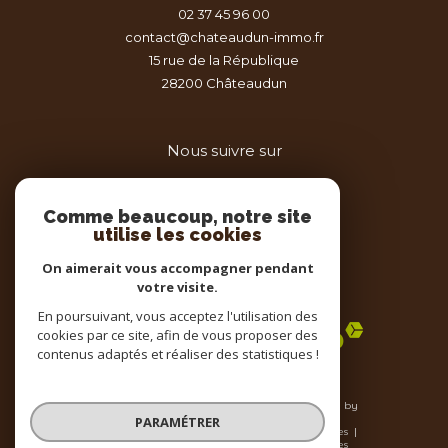
02 37 45 96 00
contact@chateaudun-immo.fr
15 rue de la République
28200
châteaudun
Nous suivre sur
Comme beaucoup, notre site
utilise les cookies
On aimerait vous accompagner pendant
votre visite.
Adhérents
En poursuivant, vous acceptez l'utilisation des
cookies par ce site, afin de vous proposer des
contenus adaptés et réaliser des statistiques !
© 2026 | Tous droits réservés | Traduction powered by
Google |
PARAMÉTRER
Nos honoraires
Plan du site
Mentions légales
Admin
Nos liens
Politique RGPD
Cookies