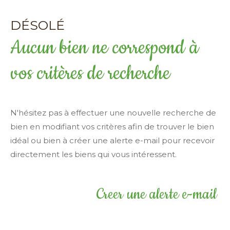
Surface
DÉSOLÉ
terrain
Surface terrain
Aucun bien ne correspond à
Surface
Surface
vos critères de recherche
Pièces
Pièces
N'hésitez pas à effectuer une nouvelle recherche de
bien en modifiant vos critères afin de trouver le bien
Référence
idéal ou bien à créer une alerte e-mail pour recevoir
directement les biens qui vous intéressent.
AFFINER LES CRITÈRES
Creer une alerte e-mail
TERRASSE
PARKING
PISCINE
FILTRER PAR