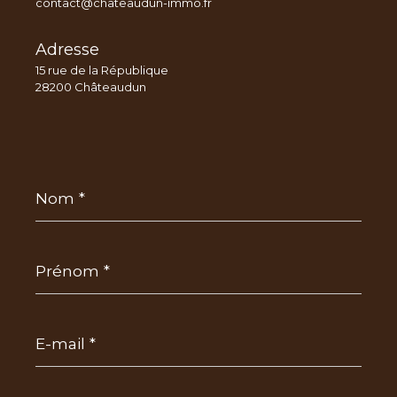
contact@chateaudun-immo.fr
Adresse
15 rue de la République
28200 Châteaudun
Nom
*
Prénom
*
E-
mail
*