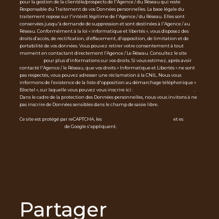
pour la gestion de la clientèle/prospects de l'Agence / du Réseau qui reste
Responsable du Traitement de vos Données personnelles. La base légale du
traitement repose sur l'intérêt légitime de l'Agence / du Réseau. Elles sont
conservées jusqu'à demande de suppression et sont destinées à l'Agence / au
Réseau. Conformément à la loi « informatique et libertés », vous disposez des
droits d’accès, de rectification, d’effacement, d’opposition, de limitation et de
portabilité de vos données. Vous pouvez retirer votre consentement à tout
moment en contactant directement l’Agence / Le Réseau. Consultez le site
http
s://cnil.fr/fr
pour plus d’informations sur vos droits. Si vous estimez, après avoir
contacté l'Agence / le Réseau, que vos droits « Informatique et Libertés » ne sont
pas respectés, vous pouvez adresser une réclamation à la CNIL. Nous vous
informons de l’existence de la liste d'opposition au démarchage téléphonique «
Bloctel », sur laquelle vous pouvez vous inscrire ici :
https://www.bloctel.gouv.fr
.
Dans le cadre de la protection des Données personnelles, nous vous invitons à ne
pas inscrire de Données sensibles dans le champ de saisie libre.
Ce site est protégé par reCAPTCHA, les
Politiques de Confidentialité
et es
Condi
tions d'utilisation
de Google s'appliquent.
partager