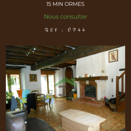
15 MIN ORMES
Nous consulter
COUPS DE COEUR
EXCLUSIVITÉS
NOUVEAUTÉS
REF : VP44
Rechercher