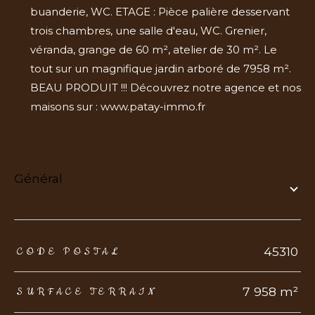
buanderie, WC. ETAGE : Pièce palière desservant
trois chambres, une salle d'eau, WC. Grenier,
véranda, grange de 60 m², atelier de 30 m². Le
tout sur un magnifique jardin arboré de 7958 m².
BEAU PRODUIT !!! Découvrez notre agence et nos
maisons sur : www.patay-immo.fr
général
TRAD_ZEPHYR_Caracteristique
TRAD_ZEPHYR_Valeurs
45310
CODE POSTAL
7 958 m²
SURFACE TERRAIN