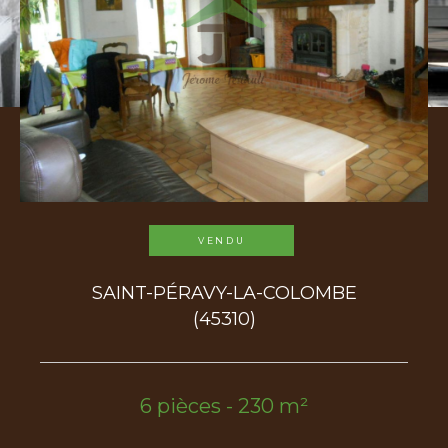
Surface
terrain
Surface terrain
Surface
Surface
Pièces
Pièces
VENDU
Référence
SAINT-PÉRAVY-LA-COLOMBE
(45310)
AFFINER LES CRITÈRES
TERRASSE
PARKING
PISCINE
6 pièces - 230 m²
FILTRER PAR