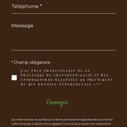
Téléphone
*
Message
*
* Champ obligatoire
J'AI PRIS CONNAISSANCE DE LA
POLITIQUE DE CONFIDENTIALITÉ ET DES
INFORMATIONS RELATIVES AU TRAITEMENT
DE MES DONNÉES PERSONNELLES (*)*
Envoyer
Les informations recueillies sur ce formulaire sont enregistrées dans un fichier
informatisé par La Boite Immo agissant comme Sous-traitant du traitement