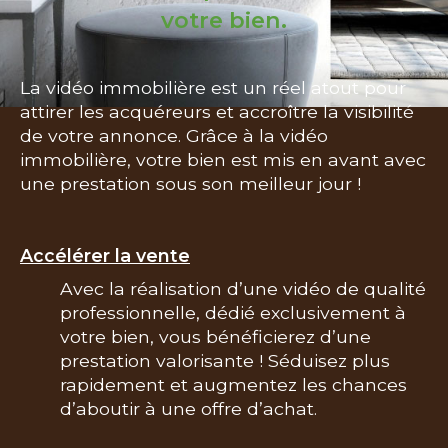
votre bien.
Surface
terrain
Surface terrain
La vidéo immobilière est un réel atout pour
Surface
attirer les acquéreurs et accroître la visibilité
Surface
de votre annonce. Grâce à la vidéo
immobilière, votre bien est mis en avant avec
Pièces
une prestation sous son meilleur jour !
Pièces
Référence
Accélérer la vente
Avec la réalisation d’une vidéo de qualité
professionnelle, dédié exclusivement à
AFFINER LES CRITÈRES
votre bien, vous bénéficierez d’une
prestation valorisante ! Séduisez plus
TERRASSE
PARKING
PISCINE
rapidement et augmentez les chances
d’aboutir à une offre d’achat.
FILTRER PAR