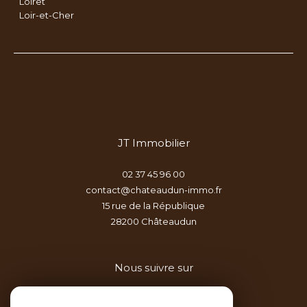
Loiret
Loir-et-Cher
JT Immobilier
02 37 45 96 00
contact@chateaudun-immo.fr
15 rue de la République
28200
châteaudun
Nous suivre sur