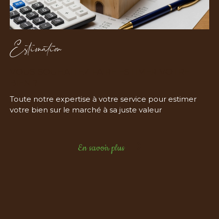
COUPS DE COEUR
EXCLUSIVITÉS
NOUVEAUTÉS
Estimation
Rechercher
VOUS SOUHAITEZ FAIRE ESTIMER VOTRE
BIEN ?
Toute notre expertise à votre service pour estimer
votre bien sur le marché à sa juste valeur
En savoir plus