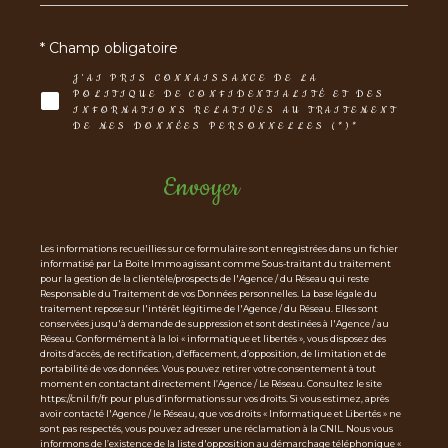
* Champ obligatoire
J'AI PRIS CONNAISSANCE DE LA
POLITIQUE DE CONFIDENTIALITÉ ET DES
INFORMATIONS RELATIVES AU TRAITEMENT
DE MES DONNÉES PERSONNELLES (*)*
Envoyer
Les informations recueillies sur ce formulaire sont enregistrées dans un fichier
informatisé par La Boite Immo agissant comme Sous-traitant du traitement
pour la gestion de la clientèle/prospects de l'Agence / du Réseau qui reste
Responsable du Traitement de vos Données personnelles. La base légale du
traitement repose sur l'intérêt légitime de l'Agence / du Réseau. Elles sont
conservées jusqu'à demande de suppression et sont destinées à l'Agence / au
Réseau. Conformément à la loi « informatique et libertés », vous disposez des
droits d’accès, de rectification, d’effacement, d’opposition, de limitation et de
portabilité de vos données. Vous pouvez retirer votre consentement à tout
moment en contactant directement l’Agence / Le Réseau. Consultez le site
https://cnil.fr/fr pour plus d’informations sur vos droits. Si vous estimez, après
avoir contacté l'Agence / le Réseau, que vos droits « Informatique et Libertés » ne
sont pas respectés, vous pouvez adresser une réclamation à la CNIL. Nous vous
informons de l’existence de la liste d'opposition au démarchage téléphonique «