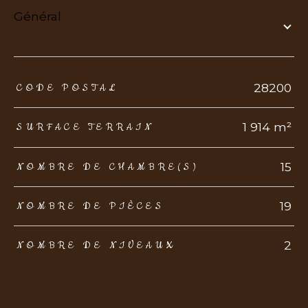
général
TRAD_ZEPHYR_Caracteristique
TRAD_ZEPHYR_Valeurs
28200
CODE POSTAL
1 914 m²
SURFACE TERRAIN
15
NOMBRE DE CHAMBRE(S)
19
NOMBRE DE PIÈCES
2
NOMBRE DE NIVEAUX