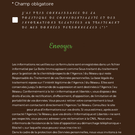
* Champ obligatoire
J'AI PRIS CONNAISSANCE DE LA
POLITIQUE DE CONFIDENTIALITÉ ET DES
INFORMATIONS RELATIVES AU TRAITEMENT
DE MES DONNÉES PERSONNELLES (*)*
Envoyer
Les informations recueillies sur ce formulaire sont enregistrées dans un fichier
informatisé par La Boite Immo agissant comme Sous-traitant du traitement
pour la gestion de la clientèle/prospects de l'Agence / du Réseau qui reste
Responsable du Traitement de vos Données personnelles. La base légale du
traitement repose sur l'intérêt légitime de l'Agence / du Réseau. Elles sont
conservées jusqu'à demande de suppression et sont destinées à l'Agence / au
Réseau. Conformément à la loi « informatique et libertés », vous disposez des
droits d’accès, de rectification, d’effacement, d’opposition, de limitation et de
portabilité de vos données. Vous pouvez retirer votre consentement à tout
moment en contactant directement l’Agence / Le Réseau. Consultez le site
http
s://cnil.fr/fr
pour plus d’informations sur vos droits. Si vous estimez, après avoir
contacté l'Agence / le Réseau, que vos droits « Informatique et Libertés » ne sont
pas respectés, vous pouvez adresser une réclamation à la CNIL. Nous vous
informons de l’existence de la liste d'opposition au démarchage téléphonique «
Bloctel », sur laquelle vous pouvez vous inscrire ici :
https://www.bloctel.gouv.fr
.
Dans le cadre de la protection des Données personnelles, nous vous invitons à ne