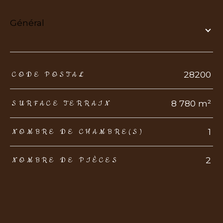
général
TRAD_ZEPHYR_Caracteristique
TRAD_ZEPHYR_Valeurs
28200
CODE POSTAL
8 780 m²
SURFACE TERRAIN
1
NOMBRE DE CHAMBRE(S)
2
NOMBRE DE PIÈCES