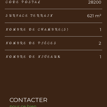
TRAD_ZEPHYR_Caracteristique
TRAD_ZEPHYR_Valeurs
28200
CODE POSTAL
621 m²
SURFACE TERRAIN
1
NOMBRE DE CHAMBRE(S)
2
NOMBRE DE PIÈCES
1
NOMBRE DE NIVEAUX
CONTACTER
pour ce bien