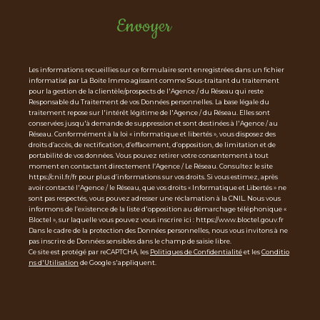
Envoyer
Les informations recueillies sur ce formulaire sont enregistrées dans un fichier
informatisé par La Boite Immo agissant comme Sous-traitant du traitement
pour la gestion de la clientèle/prospects de l'Agence / du Réseau qui reste
Responsable du Traitement de vos Données personnelles. La base légale du
traitement repose sur l'intérêt légitime de l'Agence / du Réseau. Elles sont
conservées jusqu'à demande de suppression et sont destinées à l'Agence / au
Réseau. Conformément à la loi « informatique et libertés », vous disposez des
droits d’accès, de rectification, d’effacement, d’opposition, de limitation et de
portabilité de vos données. Vous pouvez retirer votre consentement à tout
moment en contactant directement l’Agence / Le Réseau. Consultez le site
https://cnil.fr/fr pour plus d’informations sur vos droits. Si vous estimez, après
avoir contacté l'Agence / le Réseau, que vos droits « Informatique et Libertés » ne
sont pas respectés, vous pouvez adresser une réclamation à la CNIL. Nous vous
informons de l’existence de la liste d'opposition au démarchage téléphonique «
Bloctel », sur laquelle vous pouvez vous inscrire ici : https://www.bloctel.gouv.fr
Dans le cadre de la protection des Données personnelles, nous vous invitons à ne
pas inscrire de Données sensibles dans le champ de saisie libre.
Ce site est protégé par reCAPTCHA, les
Politiques de Confidentialité
et les
Conditio
ns d'Utilisation
de Google s'appliquent.