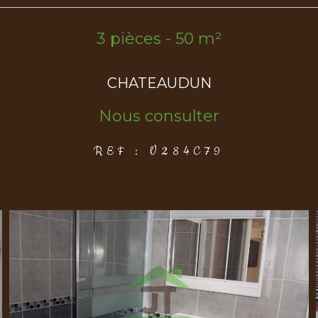
3 pièces - 50 m²
CHATEAUDUN
Nous consulter
REF : V284C79