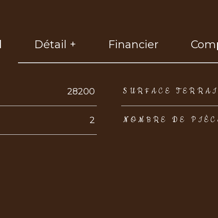
l
Détail +
Financier
Comp
eurs
28200
SURFACE TERRA
2
NOMBRE DE PIÈC