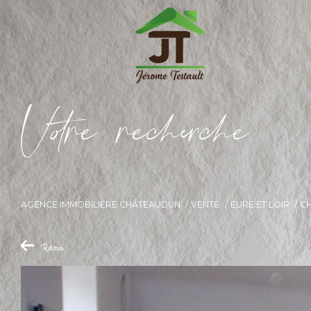
V
o
r
e
r
e
c
e
c
e
AGENCE IMMOBILIÈRE CHÂTEAUDUN
VENTE
EURE ET LOIR
C
Retour