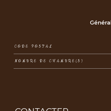
Généra
TRAD_ZEPHYR_Caracteristique
TRAD_ZEPHYR_Val
CODE POSTAL
NOMBRE DE CHAMBRE(S)