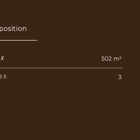
osition
502 m²
IN
3
ES