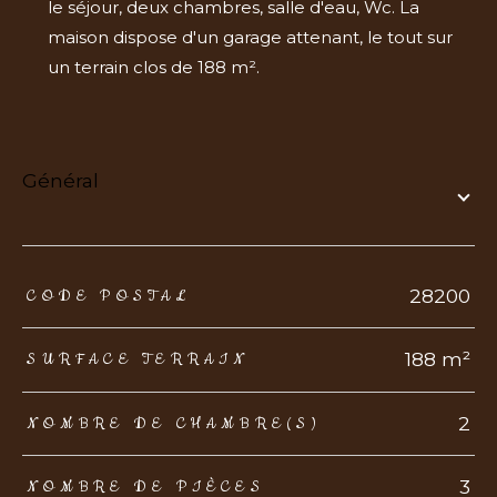
le séjour, deux chambres, salle d'eau, Wc. La
maison dispose d'un garage attenant, le tout sur
un terrain clos de 188 m².
général
TRAD_ZEPHYR_Caracteristique
TRAD_ZEPHYR_Valeurs
28200
CODE POSTAL
188 m²
SURFACE TERRAIN
2
NOMBRE DE CHAMBRE(S)
3
NOMBRE DE PIÈCES