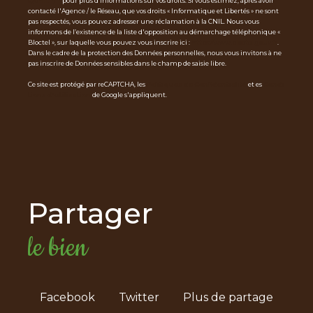
s://cnil.fr/fr
pour plus d’informations sur vos droits. Si vous estimez, après avoir
contacté l'Agence / le Réseau, que vos droits « Informatique et Libertés » ne sont
pas respectés, vous pouvez adresser une réclamation à la CNIL. Nous vous
informons de l’existence de la liste d'opposition au démarchage téléphonique «
Bloctel », sur laquelle vous pouvez vous inscrire ici :
https://www.bloctel.gouv.fr
.
Dans le cadre de la protection des Données personnelles, nous vous invitons à ne
pas inscrire de Données sensibles dans le champ de saisie libre.
Ce site est protégé par reCAPTCHA, les
Politiques de Confidentialité
et es
Condi
tions d'utilisation
de Google s'appliquent.
partager
le bien
Facebook
Twitter
Plus de partage