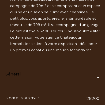
campagne de 70m² et se composant d'un espace
cuisine et un salon de 30m² avec cheminée. Le
petit plus, vous apprécierez le jardin agréable et
tranquille de 708 m². Il s'accompagne d'un garage.
Le prix est fixé à 62 000 euros. Si vous voulez visiter
cette maison, votre agence Chateaudun
Immobilier se tient à votre disposition. Idéal pour
un premier achat ou une maison secondaire !
général
TRAD_ZEPHYR_Caracteristique
TRAD_ZEPHYR_Valeurs
28200
CODE POSTAL