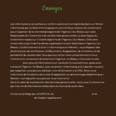
Envoyer
Les informations recueillies sur ce formulaire sont enregistrées dans un fichier
informatisé par La Boite Immo agissant comme Sous-traitant du traitement
pour la gestion de la clientèle/prospects de l'Agence / du Réseau qui reste
Responsable du Traitement de vos Données personnelles. La base légale du
traitement repose sur l'intérêt légitime de l'Agence / du Réseau. Elles sont
conservées jusqu'à demande de suppression et sont destinées à l'Agence / au
Réseau. Conformément à la loi « informatique et libertés », vous disposez des
droits d’accès, de rectification, d’effacement, d’opposition, de limitation et de
portabilité de vos données. Vous pouvez retirer votre consentement à tout
moment en contactant directement l’Agence / Le Réseau. Consultez le site
http
s://cnil.fr/fr
pour plus d’informations sur vos droits. Si vous estimez, après avoir
contacté l'Agence / le Réseau, que vos droits « Informatique et Libertés » ne sont
pas respectés, vous pouvez adresser une réclamation à la CNIL. Nous vous
informons de l’existence de la liste d'opposition au démarchage téléphonique «
Bloctel », sur laquelle vous pouvez vous inscrire ici :
https://www.bloctel.gouv.fr
.
Dans le cadre de la protection des Données personnelles, nous vous invitons à ne
pas inscrire de Données sensibles dans le champ de saisie libre.
Ce site est protégé par reCAPTCHA, les
Politiques de Confidentialité
et es
Condi
tions d'utilisation
de Google s'appliquent.