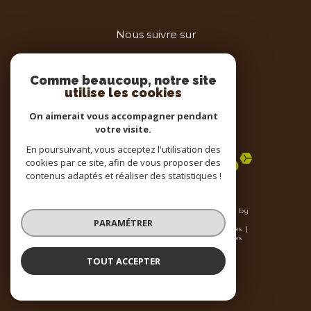
Nous suivre sur
Comme beaucoup, notre site
utilise les cookies
On aimerait vous accompagner pendant
votre visite.
Adhérents
En poursuivant, vous acceptez l'utilisation des
cookies par ce site, afin de vous proposer des
contenus adaptés et réaliser des statistiques !
© 2026 | Tous droits réservés | Traduction powered by
Google |
PARAMÉTRER
Nos honoraires
Plan du site
Mentions légales
Admin
Nos liens
Politique RGPD
Cookies
TOUT ACCEPTER