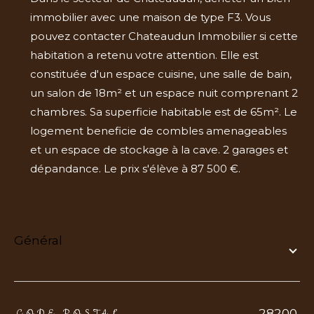
immobilier avec une maison de type F3. Vous
pouvez contacter Chateaudun Immobilier si cette
habitation a retenu votre attention. Elle est
constituée d'un espace cuisine, une salle de bain,
un salon de 18m² et un espace nuit comprenant 2
chambres. Sa superficie habitable est de 65m². Le
logement beneficie de combles amenageables
et un espace de stockage à la cave. 2 garages et
dépandance. Le prix s'élève à 87 500 €.
général
TRAD_ZEPHYR_Caracteristique
TRAD_ZEPHYR_Valeurs
28200
CODE POSTAL