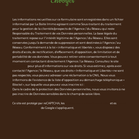
Envoyer
Les informations recueillies sur ce formulaire sont enregistrées dans un fichier
informatisé par La Boite Immo agissant comme Sous-traitant du traitement
pour la gestion de la clientèle/prospects de l'Agence / du Réseau qui reste
Responsable du Traitement de vos Données personnelles. La base légale du
traitement repose sur l'intérêt légitime de l'Agence / du Réseau. Elles sont
conservées jusqu'à demande de suppression et sont destinées à l'Agence / au
Réseau. Conformément à la loi « informatique et libertés », vous disposez des
droits d’accès, de rectification, d’effacement, d’opposition, de limitation et de
portabilité de vos données. Vous pouvez retirer votre consentement à tout
moment en contactant directement l’Agence / Le Réseau. Consultez le site
http
s://cnil.fr/fr
pour plus d’informations sur vos droits. Si vous estimez, après avoir
contacté l'Agence / le Réseau, que vos droits « Informatique et Libertés » ne sont
pas respectés, vous pouvez adresser une réclamation à la CNIL. Nous vous
informons de l’existence de la liste d'opposition au démarchage téléphonique «
Bloctel », sur laquelle vous pouvez vous inscrire ici :
https://www.bloctel.gouv.fr
.
Dans le cadre de la protection des Données personnelles, nous vous invitons à ne
pas inscrire de Données sensibles dans le champ de saisie libre.
Ce site est protégé par reCAPTCHA, les
Politiques de Confidentialité
et es
Condi
tions d'utilisation
de Google s'appliquent.