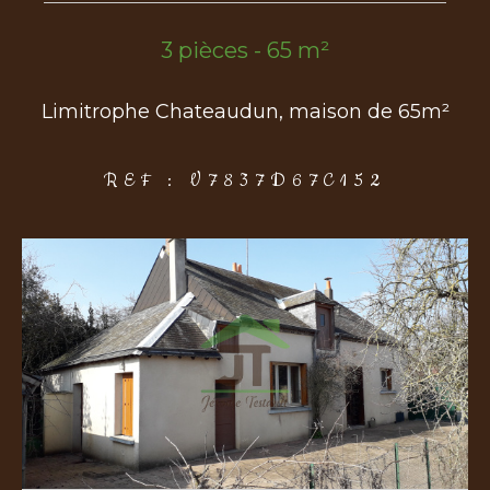
3 pièces - 65 m²
COUPS DE COEUR
EXCLUSIVITÉS
NOUVEAUTÉS
Limitrophe Chateaudun, maison de 65m²
Rechercher
REF : V7837D67C152