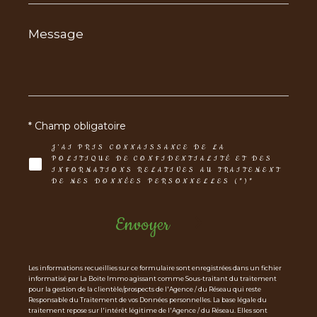
Message
*
* Champ obligatoire
J'AI PRIS CONNAISSANCE DE LA
POLITIQUE DE CONFIDENTIALITÉ ET DES
INFORMATIONS RELATIVES AU TRAITEMENT
DE MES DONNÉES PERSONNELLES (*)*
Envoyer
Les informations recueillies sur ce formulaire sont enregistrées dans un fichier
informatisé par La Boite Immo agissant comme Sous-traitant du traitement
pour la gestion de la clientèle/prospects de l'Agence / du Réseau qui reste
Responsable du Traitement de vos Données personnelles. La base légale du
traitement repose sur l'intérêt légitime de l'Agence / du Réseau. Elles sont