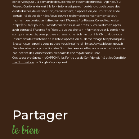
conservées jusqu'à demande de suppression et sont destinées à l'Agence / au
Réseau. Conformément à la loi « informatique et libertés », vous disposez des
droits d’accès, de rectification, d’effacement, d’opposition, de limitation et de
portabilité de vos données. Vous pouvez retirer votre consentement à tout
moment en contactant directement l’Agence / Le Réseau. Consultez le site
https://cnil.fr/fr pour plus d’informations sur vos droits. Si vous estimez, après
avoir contacté l'Agence / le Réseau, que vos droits « Informatique et Libertés » ne
sont pas respectés, vous pouvez adresser une réclamation à la CNIL. Nous vous
informons de l’existence de la liste d'opposition au démarchage téléphonique «
Bloctel », sur laquelle vous pouvez vous inscrire ici : https://www.bloctel.gouv.fr
Dans le cadre de la protection des Données personnelles, nous vous invitons à ne
pas inscrire de Données sensibles dans le champ de saisie libre.
Ce site est protégé par reCAPTCHA, les
Politiques de Confidentialité
et les
Conditio
ns d'Utilisation
de Google s'appliquent.
partager
le bien