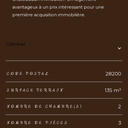
avantageux à un prix intéressant pour une
première acquisition immobilière.
général
TRAD_ZEPHYR_Caracteristique
TRAD_ZEPHYR_Valeurs
28200
CODE POSTAL
135 m²
SURFACE TERRAIN
2
NOMBRE DE CHAMBRE(S)
3
NOMBRE DE PIÈCES