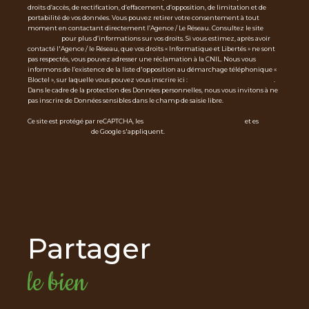
droits d’accès, de rectification, d’effacement, d’opposition, de limitation et de
portabilité de vos données. Vous pouvez retirer votre consentement à tout
moment en contactant directement l’Agence / Le Réseau. Consultez le site
http
s://cnil.fr/fr
pour plus d’informations sur vos droits. Si vous estimez, après avoir
contacté l'Agence / le Réseau, que vos droits « Informatique et Libertés » ne sont
pas respectés, vous pouvez adresser une réclamation à la CNIL. Nous vous
informons de l’existence de la liste d'opposition au démarchage téléphonique «
Bloctel », sur laquelle vous pouvez vous inscrire ici :
https://www.bloctel.gouv.fr
.
Dans le cadre de la protection des Données personnelles, nous vous invitons à ne
pas inscrire de Données sensibles dans le champ de saisie libre.
Ce site est protégé par reCAPTCHA, les
Politiques de Confidentialité
et es
Condi
tions d'utilisation
de Google s'appliquent.
partager
le bien