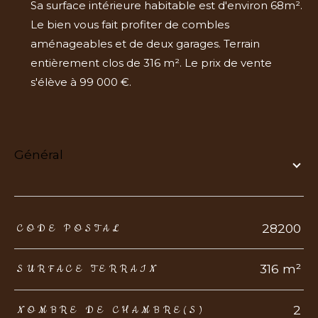
Sa surface intérieure habitable est d'environ 68m².
Le bien vous fait profiter de combles
aménageables et de deux garages. Terrain
entièrement clos de 316 m². Le prix de vente
s'élève à 99 000 €.
général
TRAD_ZEPHYR_Caracteristique
TRAD_ZEPHYR_Valeurs
28200
CODE POSTAL
316 m²
SURFACE TERRAIN
2
NOMBRE DE CHAMBRE(S)