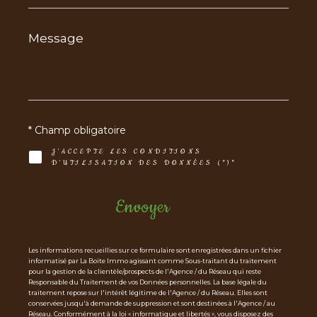
Message
*
* Champ obligatoire
J'ACCEPTE LES CONDITIONS
D'UTILISATION DES DONNÉES (*)*
Envoyer
Les informations recueillies sur ce formulaire sont enregistrées dans un fichier
informatisé par La Boite Immo agissant comme Sous-traitant du traitement
pour la gestion de la clientèle/prospects de l'Agence / du Réseau qui reste
Responsable du Traitement de vos Données personnelles. La base légale du
traitement repose sur l'intérêt légitime de l'Agence / du Réseau. Elles sont
conservées jusqu'à demande de suppression et sont destinées à l'Agence / au
Réseau. Conformément à la loi « informatique et libertés », vous disposez des