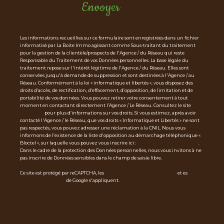
Envoyer
Les informations recueillies sur ce formulaire sont enregistrées dans un fichier
informatisé par La Boite Immo agissant comme Sous-traitant du traitement
pour la gestion de la clientèle/prospects de l'Agence / du Réseau qui reste
Responsable du Traitement de vos Données personnelles. La base légale du
traitement repose sur l'intérêt légitime de l'Agence / du Réseau. Elles sont
conservées jusqu'à demande de suppression et sont destinées à l'Agence / au
Réseau. Conformément à la loi « informatique et libertés », vous disposez des
droits d’accès, de rectification, d’effacement, d’opposition, de limitation et de
portabilité de vos données. Vous pouvez retirer votre consentement à tout
moment en contactant directement l’Agence / Le Réseau. Consultez le site
http
s://cnil.fr/fr
pour plus d’informations sur vos droits. Si vous estimez, après avoir
contacté l'Agence / le Réseau, que vos droits « Informatique et Libertés » ne sont
pas respectés, vous pouvez adresser une réclamation à la CNIL. Nous vous
informons de l’existence de la liste d'opposition au démarchage téléphonique «
Bloctel », sur laquelle vous pouvez vous inscrire ici :
https://www.bloctel.gouv.fr
.
Dans le cadre de la protection des Données personnelles, nous vous invitons à ne
pas inscrire de Données sensibles dans le champ de saisie libre.
Ce site est protégé par reCAPTCHA, les
Politiques de Confidentialité
et es
Condi
tions d'utilisation
de Google s'appliquent.