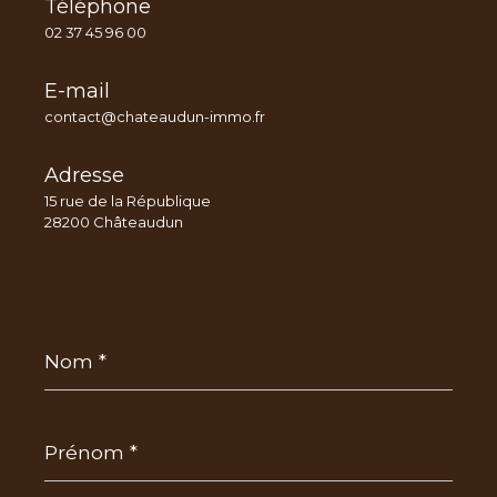
Téléphone
02 37 45 96 00
E-mail
contact@chateaudun-immo.fr
Adresse
15 rue de la République
28200 Châteaudun
Nom
*
Prénom
*