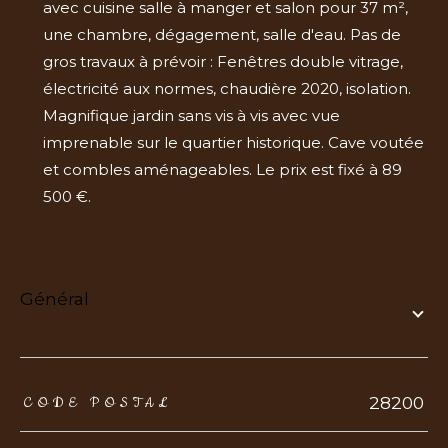
avec cuisine salle à manger et salon pour 37 m²,
une chambre, dégagement, salle d'eau. Pas de
gros travaux à prévoir : Fenêtres double vitrage,
électricité aux normes, chaudière 2020, isolation.
Magnifique jardin sans vis à vis avec vue
imprenable sur le quartier historique. Cave voutée
et combles aménageables. Le prix est fixé à 89
500 €.
général
TRAD_ZEPHYR_Caracteristique
TRAD_ZEPHYR_Valeurs
28200
CODE POSTAL