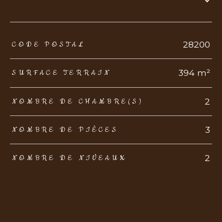
TRAD_ZEPHYR_Caracteristique
TRAD_ZEPHYR_Valeurs
28200
CODE POSTAL
394 m²
SURFACE TERRAIN
2
NOMBRE DE CHAMBRE(S)
3
NOMBRE DE PIÈCES
2
NOMBRE DE NIVEAUX