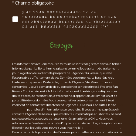
* Champ obligatoire
J'AI PRIS CONNAISSANCE DE LA
POLITIQUE DE CONFIDENTIALITÉ ET DES
INFORMATIONS RELATIVES AU TRAITEMENT
DE MES DONNÉES PERSONNELLES (*)*
Envoyer
Les informations recueillies sur ce formulaire sont enregistrées dans un fichier
informatisé par La Boite Immo agissant comme Sous-traitant du traitement
pour la gestion de la clientèle/prospects de l'Agence / du Réseau qui reste
Responsable du Traitement de vos Données personnelles. La base légale du
traitement repose sur l'intérêt légitime de l'Agence / du Réseau. Elles sont
conservées jusqu'à demande de suppression et sont destinées à l'Agence / au
Réseau. Conformément à la loi « informatique et libertés », vous disposez des
droits d’accès, de rectification, d’effacement, d’opposition, de limitation et de
portabilité de vos données. Vous pouvez retirer votre consentement à tout
moment en contactant directement l’Agence / Le Réseau. Consultez le site
http
s://cnil.fr/fr
pour plus d’informations sur vos droits. Si vous estimez, après avoir
contacté l'Agence / le Réseau, que vos droits « Informatique et Libertés » ne sont
pas respectés, vous pouvez adresser une réclamation à la CNIL. Nous vous
informons de l’existence de la liste d'opposition au démarchage téléphonique «
Bloctel », sur laquelle vous pouvez vous inscrire ici :
https://www.bloctel.gouv.fr
.
Dans le cadre de la protection des Données personnelles, nous vous invitons à ne