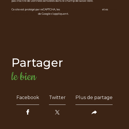
pas inscrire de Données sensibles dans le champ de saisie libre.
Ce site est protégé par reCAPTCHA, les
Politiques de Confidentialité
et es
Condi
tions d'utilisation
de Google s'appliquent.
partager
le bien
Facebook
Twitter
Plus de partage