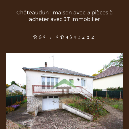
Châteaudun : maison avec 3 pièces à
acheter avec JT Immobilier
COUPS DE COEUR
EXCLUSIVITÉS
NOUVEAUTÉS
REF : FD1310222
Rechercher