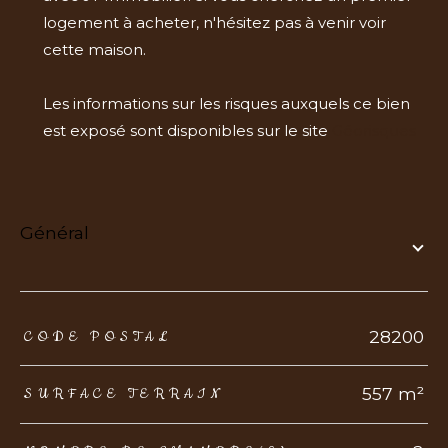
logement à acheter, n'hésitez pas à venir voir
cette maison.
Les informations sur les risques auxquels ce bien
est exposé sont disponibles sur le site
Géorisques
général
TRAD_ZEPHYR_Caracteristique
TRAD_ZEPHYR_Valeurs
28200
CODE POSTAL
557 m²
SURFACE TERRAIN