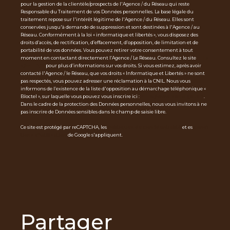
pour la gestion de la clientèle/prospects de l'Agence / du Réseau qui reste
Responsable du Traitement de vos Données personnelles. La base légale du
traitement repose sur l'intérêt légitime de l'Agence / du Réseau. Elles sont
conservées jusqu'à demande de suppression et sont destinées à l'Agence / au
Réseau. Conformément à la loi « informatique et libertés », vous disposez des
droits d’accès, de rectification, d’effacement, d’opposition, de limitation et de
portabilité de vos données. Vous pouvez retirer votre consentement à tout
moment en contactant directement l’Agence / Le Réseau. Consultez le site
http
s://cnil.fr/fr
pour plus d’informations sur vos droits. Si vous estimez, après avoir
contacté l'Agence / le Réseau, que vos droits « Informatique et Libertés » ne sont
pas respectés, vous pouvez adresser une réclamation à la CNIL. Nous vous
informons de l’existence de la liste d'opposition au démarchage téléphonique «
Bloctel », sur laquelle vous pouvez vous inscrire ici :
https://www.bloctel.gouv.fr
.
Dans le cadre de la protection des Données personnelles, nous vous invitons à ne
pas inscrire de Données sensibles dans le champ de saisie libre.
Ce site est protégé par reCAPTCHA, les
Politiques de Confidentialité
et es
Condi
tions d'utilisation
de Google s'appliquent.
partager