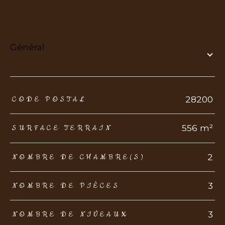
général
TRAD_ZEPHYR_Caracteristique
TRAD_ZEPHYR_Valeurs
28200
CODE POSTAL
556 m²
SURFACE TERRAIN
2
NOMBRE DE CHAMBRE(S)
3
NOMBRE DE PIÈCES
3
NOMBRE DE NIVEAUX