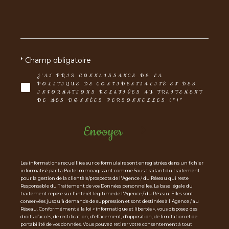
* Champ obligatoire
J'AI PRIS CONNAISSANCE DE LA
POLITIQUE DE CONFIDENTIALITÉ ET DES
INFORMATIONS RELATIVES AU TRAITEMENT
DE MES DONNÉES PERSONNELLES (*)*
Envoyer
Les informations recueillies sur ce formulaire sont enregistrées dans un fichier
informatisé par La Boite Immo agissant comme Sous-traitant du traitement
pour la gestion de la clientèle/prospects de l'Agence / du Réseau qui reste
Responsable du Traitement de vos Données personnelles. La base légale du
traitement repose sur l'intérêt légitime de l'Agence / du Réseau. Elles sont
conservées jusqu'à demande de suppression et sont destinées à l'Agence / au
Réseau. Conformément à la loi « informatique et libertés », vous disposez des
droits d’accès, de rectification, d’effacement, d’opposition, de limitation et de
portabilité de vos données. Vous pouvez retirer votre consentement à tout