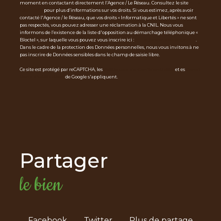
moment en contactant directement l’Agence / Le Réseau. Consultez le site
http
s://cnil.fr/fr
pour plus d’informations sur vos droits. Si vous estimez, après avoir
contacté l'Agence / le Réseau, que vos droits « Informatique et Libertés » ne sont
pas respectés, vous pouvez adresser une réclamation à la CNIL. Nous vous
informons de l’existence de la liste d'opposition au démarchage téléphonique «
Bloctel », sur laquelle vous pouvez vous inscrire ici :
https://www.bloctel.gouv.fr
.
Dans le cadre de la protection des Données personnelles, nous vous invitons à ne
pas inscrire de Données sensibles dans le champ de saisie libre.
Ce site est protégé par reCAPTCHA, les
Politiques de Confidentialité
et es
Condi
tions d'utilisation
de Google s'appliquent.
partager
le bien
Facebook
Twitter
Plus de partage