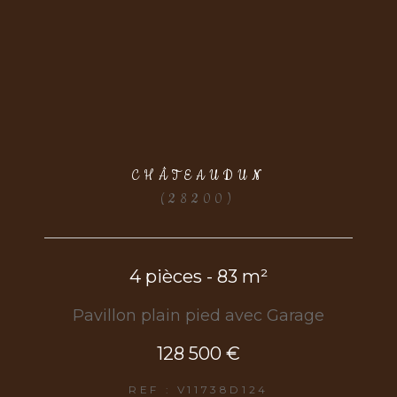
CHÂTEAUDUN
(28200)
4 pièces - 83 m²
Pavillon plain pied avec Garage
128 500 €
REF : V11738D124