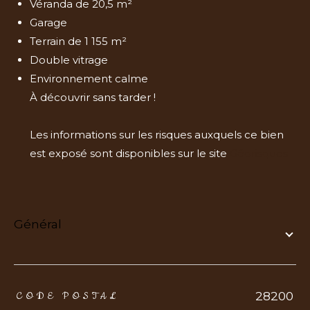
Véranda de 20,5 m²
Garage
Terrain de 1 155 m²
Double vitrage
Environnement calme
À découvrir sans tarder !
Les informations sur les risques auxquels ce bien
est exposé sont disponibles sur le site
Géorisques
général
TRAD_ZEPHYR_Caracteristique
TRAD_ZEPHYR_Valeurs
28200
CODE POSTAL