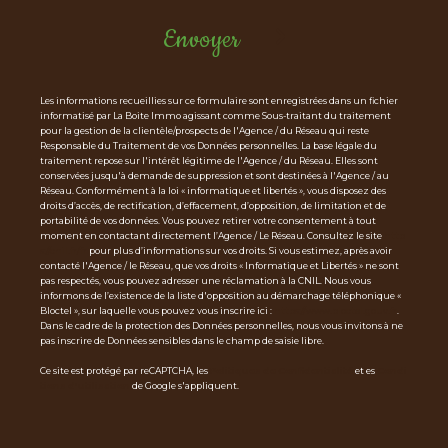
Envoyer
Les informations recueillies sur ce formulaire sont enregistrées dans un fichier
informatisé par La Boite Immo agissant comme Sous-traitant du traitement
pour la gestion de la clientèle/prospects de l'Agence / du Réseau qui reste
Responsable du Traitement de vos Données personnelles. La base légale du
traitement repose sur l'intérêt légitime de l'Agence / du Réseau. Elles sont
conservées jusqu'à demande de suppression et sont destinées à l'Agence / au
Réseau. Conformément à la loi « informatique et libertés », vous disposez des
droits d’accès, de rectification, d’effacement, d’opposition, de limitation et de
portabilité de vos données. Vous pouvez retirer votre consentement à tout
moment en contactant directement l’Agence / Le Réseau. Consultez le site
http
s://cnil.fr/fr
pour plus d’informations sur vos droits. Si vous estimez, après avoir
contacté l'Agence / le Réseau, que vos droits « Informatique et Libertés » ne sont
pas respectés, vous pouvez adresser une réclamation à la CNIL. Nous vous
informons de l’existence de la liste d'opposition au démarchage téléphonique «
Bloctel », sur laquelle vous pouvez vous inscrire ici :
https://www.bloctel.gouv.fr
.
Dans le cadre de la protection des Données personnelles, nous vous invitons à ne
pas inscrire de Données sensibles dans le champ de saisie libre.
Ce site est protégé par reCAPTCHA, les
Politiques de Confidentialité
et es
Condi
tions d'utilisation
de Google s'appliquent.