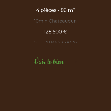
4 pièces - 86 m²
10min Chateaudun
128 500 €
REF : V11364D40C97
Voir le bien