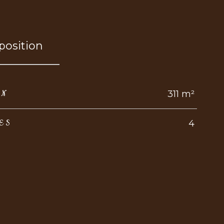
osition
311 m²
IN
4
ES