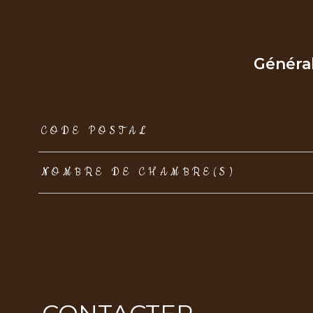
Généra
TRAD_ZEPHYR_Caracteristique
TRAD_ZEPHYR_Val
CODE POSTAL
NOMBRE DE CHAMBRE(S)