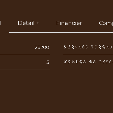
l
Détail +
Financier
Comp
eurs
28200
SURFACE TERRA
3
NOMBRE DE PIÈC