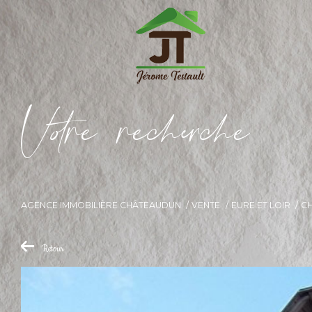
V
o
r
e
r
e
c
e
c
e
AGENCE IMMOBILIÈRE CHÂTEAUDUN
VENTE
EURE ET LOIR
C
Retour