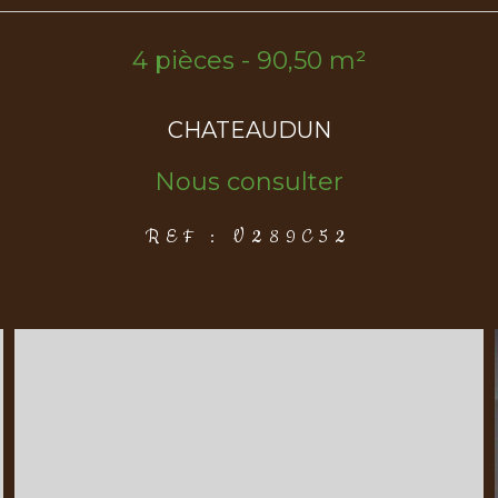
4 pièces - 90,50 m²
CHATEAUDUN
Nous consulter
REF : V289C52