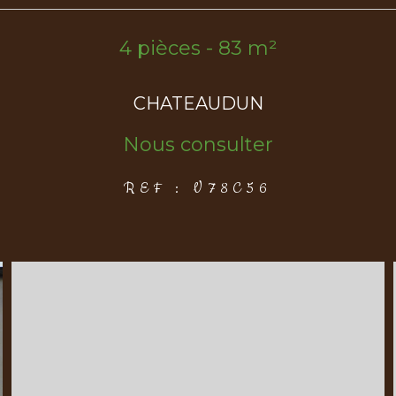
4 pièces - 83 m²
CHATEAUDUN
Nous consulter
REF : V78C56