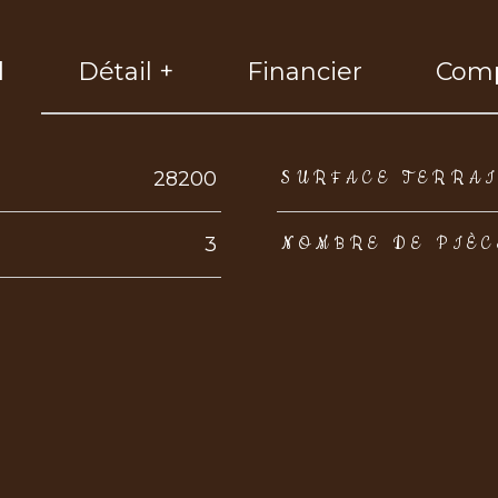
l
Détail +
Financier
Comp
eurs
28200
SURFACE TERRA
3
NOMBRE DE PIÈC