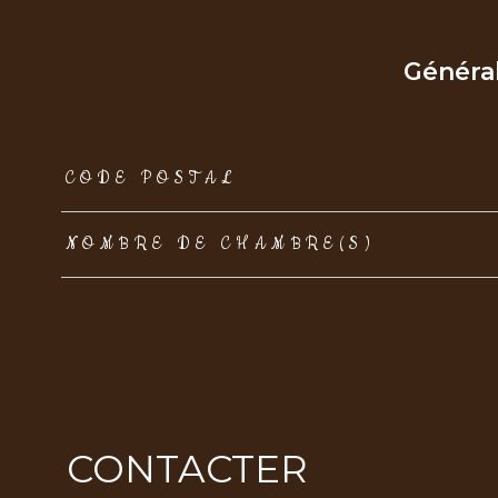
Généra
TRAD_ZEPHYR_Caracteristique
TRAD_ZEPHYR_Val
CODE POSTAL
NOMBRE DE CHAMBRE(S)
CONTACTER