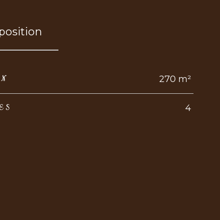
osition
270 m²
IN
4
ES