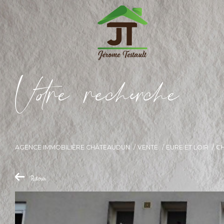
V
o
r
e
r
e
c
e
c
e
AGENCE IMMOBILIÈRE CHÂTEAUDUN
VENTE
EURE ET LOIR
C
Retour