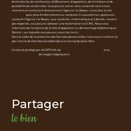
droits d’accès, de rectification, d’effacement, d’opposition, de limitation et de
portabilité de vos données. Vous pouvez retirer votre consentement à tout
moment en contactant directement l’Agence / Le Réseau. Consultez le site
http
s://cnil.fr/fr
pour plus d’informations sur vos droits. Si vous estimez, après avoir
contacté l'Agence / le Réseau, que vos droits « Informatique et Libertés » ne sont
pas respectés, vous pouvez adresser une réclamation à la CNIL. Nous vous
informons de l’existence de la liste d'opposition au démarchage téléphonique «
Bloctel », sur laquelle vous pouvez vous inscrire ici :
https://www.bloctel.gouv.fr
.
Dans le cadre de la protection des Données personnelles, nous vous invitons à ne
pas inscrire de Données sensibles dans le champ de saisie libre.
Ce site est protégé par reCAPTCHA, les
Politiques de Confidentialité
et es
Condi
tions d'utilisation
de Google s'appliquent.
partager
le bien