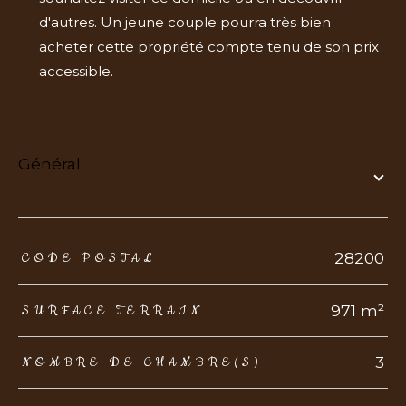
d'autres. Un jeune couple pourra très bien
acheter cette propriété compte tenu de son prix
accessible.
général
TRAD_ZEPHYR_Caracteristique
TRAD_ZEPHYR_Valeurs
28200
CODE POSTAL
971 m²
SURFACE TERRAIN
3
NOMBRE DE CHAMBRE(S)