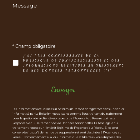
Message
*
* Champ obligatoire
J'AI PRIS CONNAISSANCE DE LA
POLITIQUE DE CONFIDENTIALITÉ ET DES
INFORMATIONS RELATIVES AU TRAITEMENT
DE MES DONNÉES PERSONNELLES (*)*
Envoyer
Les informations recueillies sur ce formulaire sont enregistrées dans un fichier
informatisé par La Boite Immo agissant comme Sous-traitant du traitement
pour la gestion de la clientèle/prospects de l'Agence / du Réseau qui reste
Responsable du Traitement de vos Données personnelles. La base légale du
traitement repose sur l'intérêt légitime de l'Agence / du Réseau. Elles sont
conservées jusqu'à demande de suppression et sont destinées à l'Agence / au
Réseau. Conformément à la loi « informatique et libertés », vous disposez des