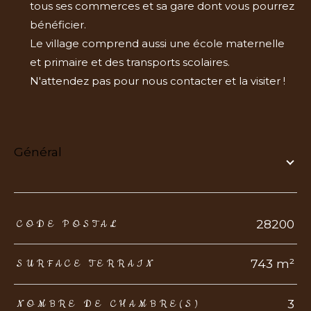
tous ses commerces et sa gare dont vous pourrez
bénéficier.
Le village comprend aussi une école maternelle
et primaire et des transports scolaires.
N'attendez pas pour nous contacter et la visiter !
général
TRAD_ZEPHYR_Caracteristique
TRAD_ZEPHYR_Valeurs
28200
CODE POSTAL
743 m²
SURFACE TERRAIN
3
NOMBRE DE CHAMBRE(S)