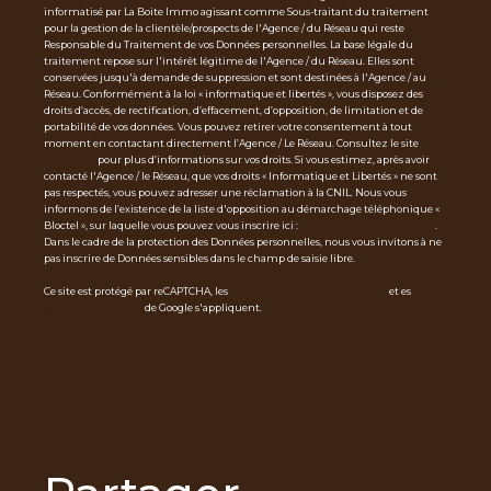
informatisé par La Boite Immo agissant comme Sous-traitant du traitement
pour la gestion de la clientèle/prospects de l'Agence / du Réseau qui reste
Responsable du Traitement de vos Données personnelles. La base légale du
traitement repose sur l'intérêt légitime de l'Agence / du Réseau. Elles sont
conservées jusqu'à demande de suppression et sont destinées à l'Agence / au
Réseau. Conformément à la loi « informatique et libertés », vous disposez des
droits d’accès, de rectification, d’effacement, d’opposition, de limitation et de
portabilité de vos données. Vous pouvez retirer votre consentement à tout
moment en contactant directement l’Agence / Le Réseau. Consultez le site
http
s://cnil.fr/fr
pour plus d’informations sur vos droits. Si vous estimez, après avoir
contacté l'Agence / le Réseau, que vos droits « Informatique et Libertés » ne sont
pas respectés, vous pouvez adresser une réclamation à la CNIL. Nous vous
informons de l’existence de la liste d'opposition au démarchage téléphonique «
Bloctel », sur laquelle vous pouvez vous inscrire ici :
https://www.bloctel.gouv.fr
.
Dans le cadre de la protection des Données personnelles, nous vous invitons à ne
pas inscrire de Données sensibles dans le champ de saisie libre.
Ce site est protégé par reCAPTCHA, les
Politiques de Confidentialité
et es
Condi
tions d'utilisation
de Google s'appliquent.