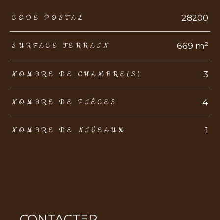
TRAD_ZEPHYR_Caracteristique
TRAD_ZEPHYR_Valeurs
28200
CODE POSTAL
669 m²
SURFACE TERRAIN
3
NOMBRE DE CHAMBRE(S)
4
NOMBRE DE PIÈCES
1
NOMBRE DE NIVEAUX
CONTACTER