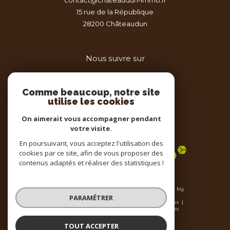
15 rue de la République
28200
châteaudun
Nous suivre sur
Comme beaucoup, notre site
utilise les cookies
On aimerait vous accompagner pendant
votre visite.
Adhérents
En poursuivant, vous acceptez l'utilisation des
cookies par ce site, afin de vous proposer des
contenus adaptés et réaliser des statistiques !
© 2026 | Tous droits réservés | Traduction powered by
Google |
PARAMÉTRER
Nos honoraires
Plan du site
Mentions légales
Admin
Nos liens
Politique RGPD
Cookies
TOUT ACCEPTER