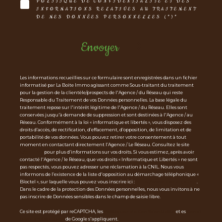
POLITIQUE DE CONFIDENTIALITÉ ET DES
INFORMATIONS RELATIVES AU TRAITEMENT
DE MES DONNÉES PERSONNELLES (*)*
Envoyer
Les informations recueillies sur ce formulaire sont enregistrées dans un fichier
informatisé par La Boite Immo agissant comme Sous-traitant du traitement
pour la gestion de la clientèle/prospects de l'Agence / du Réseau qui reste
Responsable du Traitement de vos Données personnelles. La base légale du
traitement repose sur l'intérêt légitime de l'Agence / du Réseau. Elles sont
conservées jusqu'à demande de suppression et sont destinées à l'Agence / au
Réseau. Conformément à la loi « informatique et libertés », vous disposez des
droits d’accès, de rectification, d’effacement, d’opposition, de limitation et de
portabilité de vos données. Vous pouvez retirer votre consentement à tout
moment en contactant directement l’Agence / Le Réseau. Consultez le site
http
s://cnil.fr/fr
pour plus d’informations sur vos droits. Si vous estimez, après avoir
contacté l'Agence / le Réseau, que vos droits « Informatique et Libertés » ne sont
pas respectés, vous pouvez adresser une réclamation à la CNIL. Nous vous
informons de l’existence de la liste d'opposition au démarchage téléphonique «
Bloctel », sur laquelle vous pouvez vous inscrire ici :
https://www.bloctel.gouv.fr
.
Dans le cadre de la protection des Données personnelles, nous vous invitons à ne
pas inscrire de Données sensibles dans le champ de saisie libre.
Ce site est protégé par reCAPTCHA, les
Politiques de Confidentialité
et es
Condi
tions d'utilisation
de Google s'appliquent.