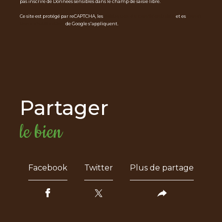
pas inscrire de Données sensibles dans le champ de saisie libre.
Ce site est protégé par reCAPTCHA, les
Politiques de Confidentialité
et es
Condi
tions d'utilisation
de Google s'appliquent.
partager
le bien
Facebook
Twitter
Plus de partage