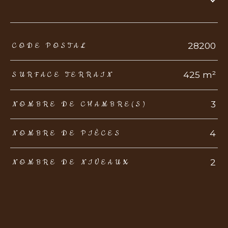
TRAD_ZEPHYR_Caracteristique
TRAD_ZEPHYR_Valeurs
28200
CODE POSTAL
425 m²
SURFACE TERRAIN
3
NOMBRE DE CHAMBRE(S)
4
NOMBRE DE PIÈCES
2
NOMBRE DE NIVEAUX