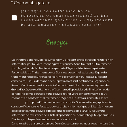
* Champ obligatoire
J'AI PRIS CONNAISSANCE DE LA
POLITIQUE DE CONFIDENTIALITÉ ET DES
INFORMATIONS RELATIVES AU TRAITEMENT
DE MES DONNÉES PERSONNELLES (*)*
Envoyer
Les informations recueillies sur ce formulaire sont enregistrées dans un fichier
informatisé par La Boite Immo agissant comme Sous-traitant du traitement
pour la gestion de la clientèle/prospects de l'Agence / du Réseau qui reste
Responsable du Traitement de vos Données personnelles. La base légale du
traitement repose sur l'intérêt légitime de l'Agence / du Réseau. Elles sont
conservées jusqu'à demande de suppression et sont destinées à l'Agence / au
Réseau. Conformément à la loi « informatique et libertés », vous disposez des
droits d’accès, de rectification, d’effacement, d’opposition, de limitation et de
portabilité de vos données. Vous pouvez retirer votre consentement à tout
moment en contactant directement l’Agence / Le Réseau. Consultez le site
http
s://cnil.fr/fr
pour plus d’informations sur vos droits. Si vous estimez, après avoir
contacté l'Agence / le Réseau, que vos droits « Informatique et Libertés » ne sont
pas respectés, vous pouvez adresser une réclamation à la CNIL. Nous vous
informons de l’existence de la liste d'opposition au démarchage téléphonique «
Bloctel », sur laquelle vous pouvez vous inscrire ici :
https://www.bloctel.gouv.fr
.
Dans le cadre de la protection des Données personnelles, nous vous invitons à ne