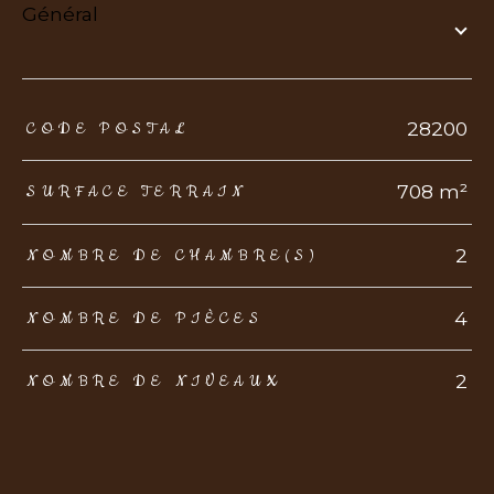
général
TRAD_ZEPHYR_Caracteristique
TRAD_ZEPHYR_Valeurs
28200
CODE POSTAL
708 m²
SURFACE TERRAIN
2
NOMBRE DE CHAMBRE(S)
4
NOMBRE DE PIÈCES
2
NOMBRE DE NIVEAUX