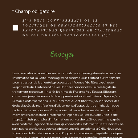
* Champ obligatoire
J'AI PRIS CONNAISSANCE DE LA
POLITIQUE DE CONFIDENTIALITÉ ET DES
INFORMATIONS RELATIVES AU TRAITEMENT
DE MES DONNÉES PERSONNELLES (*)*
Envoyer
Les informations recueillies sur ce formulaire sont enregistrées dans un fichier
informatisé par La Boite Immo agissant comme Sous-traitant du traitement
pour la gestion de la clientèle/prospects de l'Agence / du Réseau qui reste
Responsable du Traitement de vos Données personnelles. La base légale du
traitement repose sur l'intérêt légitime de l'Agence / du Réseau. Elles sont
conservées jusqu'à demande de suppression et sont destinées à l'Agence / au
Réseau. Conformément à la loi « informatique et libertés », vous disposez des
droits d’accès, de rectification, d’effacement, d’opposition, de limitation et de
portabilité de vos données. Vous pouvez retirer votre consentement à tout
moment en contactant directement l’Agence / Le Réseau. Consultez le site
https://cnil.fr/fr pour plus d’informations sur vos droits. Si vous estimez, après
avoir contacté l'Agence / le Réseau, que vos droits « Informatique et Libertés » ne
sont pas respectés, vous pouvez adresser une réclamation à la CNIL. Nous vous
informons de l’existence de la liste d'opposition au démarchage téléphonique «
Bloctel », sur laquelle vous pouvez vous inscrire ici : https://www.bloctel.gouv.fr