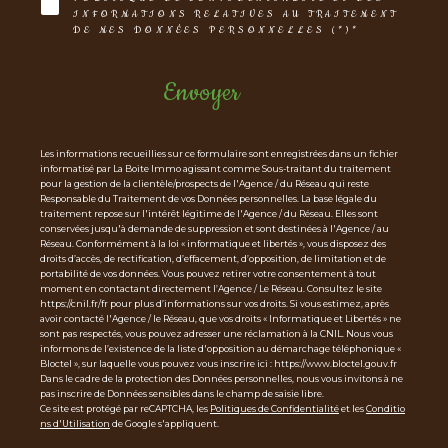
INFORMATIONS RELATIVES AU TRAITEMENT
DE MES DONNÉES PERSONNELLES (*)*
Envoyer
Les informations recueillies sur ce formulaire sont enregistrées dans un fichier
informatisé par La Boite Immo agissant comme Sous-traitant du traitement
pour la gestion de la clientèle/prospects de l'Agence / du Réseau qui reste
Responsable du Traitement de vos Données personnelles. La base légale du
traitement repose sur l'intérêt légitime de l'Agence / du Réseau. Elles sont
conservées jusqu'à demande de suppression et sont destinées à l'Agence / au
Réseau. Conformément à la loi « informatique et libertés », vous disposez des
droits d’accès, de rectification, d’effacement, d’opposition, de limitation et de
portabilité de vos données. Vous pouvez retirer votre consentement à tout
moment en contactant directement l’Agence / Le Réseau. Consultez le site
https://cnil.fr/fr pour plus d’informations sur vos droits. Si vous estimez, après
avoir contacté l'Agence / le Réseau, que vos droits « Informatique et Libertés » ne
sont pas respectés, vous pouvez adresser une réclamation à la CNIL. Nous vous
informons de l’existence de la liste d'opposition au démarchage téléphonique «
Bloctel », sur laquelle vous pouvez vous inscrire ici : https://www.bloctel.gouv.fr
Dans le cadre de la protection des Données personnelles, nous vous invitons à ne
pas inscrire de Données sensibles dans le champ de saisie libre.
Ce site est protégé par reCAPTCHA, les
Politiques de Confidentialité
et les
Conditio
ns d'Utilisation
de Google s'appliquent.