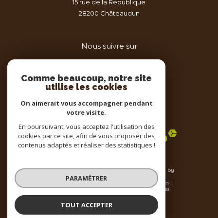
15 rue de la République
28200
châteaudun
Nous suivre sur
Comme beaucoup, notre site
utilise les cookies
On aimerait vous accompagner pendant
votre visite.
Adhérents
En poursuivant, vous acceptez l'utilisation des
cookies par ce site, afin de vous proposer des
contenus adaptés et réaliser des statistiques !
© 2026 | Tous droits réservés | Traduction powered by
Google |
PARAMÉTRER
Nos honoraires
Plan du site
Mentions légales
Admin
Nos liens
Politique RGPD
Cookies
TOUT ACCEPTER