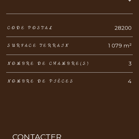
TRAD_ZEPHYR_Caracteristique
TRAD_ZEPHYR_Valeurs
28200
CODE POSTAL
1 079 m²
SURFACE TERRAIN
3
NOMBRE DE CHAMBRE(S)
4
NOMBRE DE PIÈCES
CONTACTER