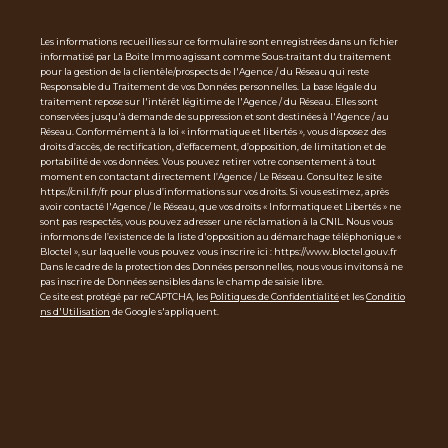
Les informations recueillies sur ce formulaire sont enregistrées dans un fichier
informatisé par La Boite Immo agissant comme Sous-traitant du traitement
pour la gestion de la clientèle/prospects de l'Agence / du Réseau qui reste
Responsable du Traitement de vos Données personnelles. La base légale du
traitement repose sur l'intérêt légitime de l'Agence / du Réseau. Elles sont
conservées jusqu'à demande de suppression et sont destinées à l'Agence / au
Réseau. Conformément à la loi « informatique et libertés », vous disposez des
droits d’accès, de rectification, d’effacement, d’opposition, de limitation et de
portabilité de vos données. Vous pouvez retirer votre consentement à tout
moment en contactant directement l’Agence / Le Réseau. Consultez le site
https://cnil.fr/fr pour plus d’informations sur vos droits. Si vous estimez, après
avoir contacté l'Agence / le Réseau, que vos droits « Informatique et Libertés » ne
sont pas respectés, vous pouvez adresser une réclamation à la CNIL. Nous vous
informons de l’existence de la liste d'opposition au démarchage téléphonique «
Bloctel », sur laquelle vous pouvez vous inscrire ici : https://www.bloctel.gouv.fr
Dans le cadre de la protection des Données personnelles, nous vous invitons à ne
pas inscrire de Données sensibles dans le champ de saisie libre.
Ce site est protégé par reCAPTCHA, les
Politiques de Confidentialité
et les
Conditio
ns d'Utilisation
de Google s'appliquent.