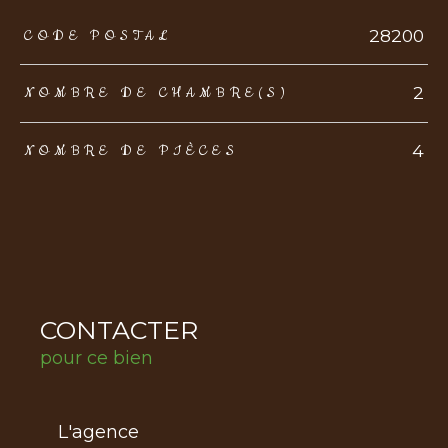
TRAD_ZEPHYR_Caracteristique
TRAD_ZEPHYR_Valeurs
28200
CODE POSTAL
2
NOMBRE DE CHAMBRE(S)
4
NOMBRE DE PIÈCES
CONTACTER
pour ce bien
L'agence