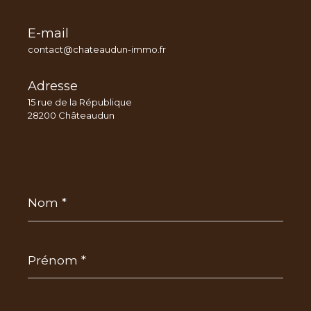
E-mail
contact@chateaudun-immo.fr
Adresse
15 rue de la République
28200 Châteaudun
Nom
*
Prénom
*
E-
mail