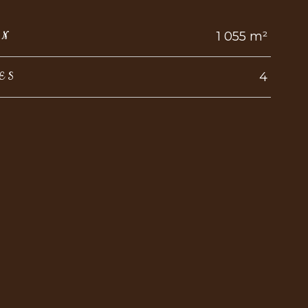
1 055 m²
IN
4
ES