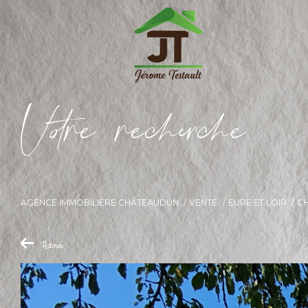
V
o
r
e
r
e
c
e
c
e
AGENCE IMMOBILIÈRE CHÂTEAUDUN
VENTE
EURE ET LOIR
C
Retour