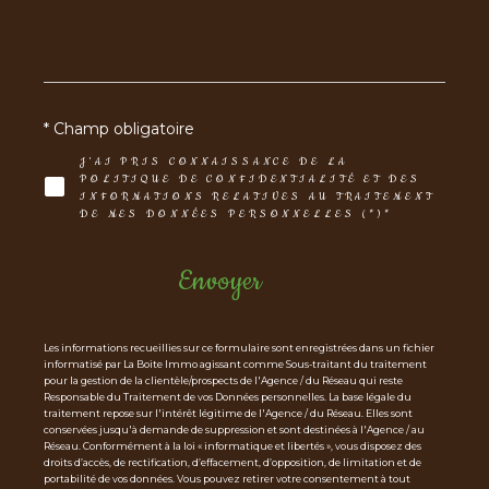
* Champ obligatoire
J'AI PRIS CONNAISSANCE DE LA
POLITIQUE DE CONFIDENTIALITÉ ET DES
INFORMATIONS RELATIVES AU TRAITEMENT
DE MES DONNÉES PERSONNELLES (*)*
Envoyer
Les informations recueillies sur ce formulaire sont enregistrées dans un fichier
informatisé par La Boite Immo agissant comme Sous-traitant du traitement
pour la gestion de la clientèle/prospects de l'Agence / du Réseau qui reste
Responsable du Traitement de vos Données personnelles. La base légale du
traitement repose sur l'intérêt légitime de l'Agence / du Réseau. Elles sont
conservées jusqu'à demande de suppression et sont destinées à l'Agence / au
Réseau. Conformément à la loi « informatique et libertés », vous disposez des
droits d’accès, de rectification, d’effacement, d’opposition, de limitation et de
portabilité de vos données. Vous pouvez retirer votre consentement à tout