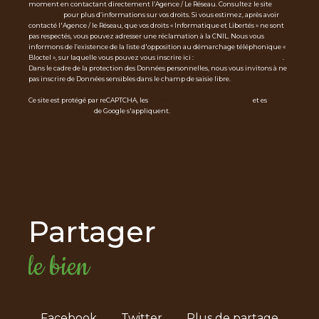
moment en contactant directement l’Agence / Le Réseau. Consultez le site
http
s://cnil.fr/fr
pour plus d’informations sur vos droits. Si vous estimez, après avoir
contacté l'Agence / le Réseau, que vos droits « Informatique et Libertés » ne sont
pas respectés, vous pouvez adresser une réclamation à la CNIL. Nous vous
informons de l’existence de la liste d'opposition au démarchage téléphonique «
Bloctel », sur laquelle vous pouvez vous inscrire ici :
https://www.bloctel.gouv.fr
.
Dans le cadre de la protection des Données personnelles, nous vous invitons à ne
pas inscrire de Données sensibles dans le champ de saisie libre.
Ce site est protégé par reCAPTCHA, les
Politiques de Confidentialité
et es
Condi
tions d'utilisation
de Google s'appliquent.
partager
le bien
Facebook
Twitter
Plus de partage