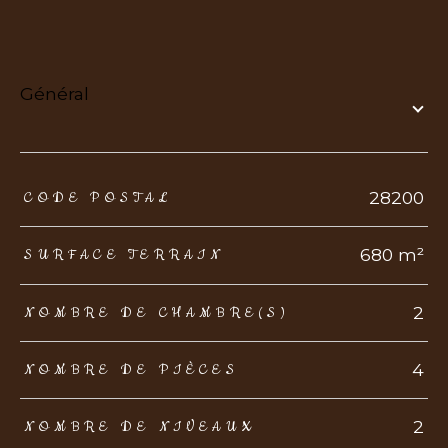
général
TRAD_ZEPHYR_Caracteristique
TRAD_ZEPHYR_Valeurs
28200
CODE POSTAL
680 m²
SURFACE TERRAIN
2
NOMBRE DE CHAMBRE(S)
4
NOMBRE DE PIÈCES
2
NOMBRE DE NIVEAUX