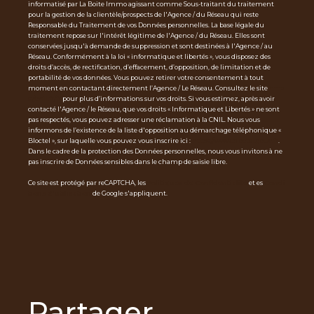
informatisé par La Boite Immo agissant comme Sous-traitant du traitement
pour la gestion de la clientèle/prospects de l'Agence / du Réseau qui reste
Responsable du Traitement de vos Données personnelles. La base légale du
traitement repose sur l'intérêt légitime de l'Agence / du Réseau. Elles sont
conservées jusqu'à demande de suppression et sont destinées à l'Agence / au
Réseau. Conformément à la loi « informatique et libertés », vous disposez des
droits d’accès, de rectification, d’effacement, d’opposition, de limitation et de
portabilité de vos données. Vous pouvez retirer votre consentement à tout
moment en contactant directement l’Agence / Le Réseau. Consultez le site
http
s://cnil.fr/fr
pour plus d’informations sur vos droits. Si vous estimez, après avoir
contacté l'Agence / le Réseau, que vos droits « Informatique et Libertés » ne sont
pas respectés, vous pouvez adresser une réclamation à la CNIL. Nous vous
informons de l’existence de la liste d'opposition au démarchage téléphonique «
Bloctel », sur laquelle vous pouvez vous inscrire ici :
https://www.bloctel.gouv.fr
.
Dans le cadre de la protection des Données personnelles, nous vous invitons à ne
pas inscrire de Données sensibles dans le champ de saisie libre.
Ce site est protégé par reCAPTCHA, les
Politiques de Confidentialité
et es
Condi
tions d'utilisation
de Google s'appliquent.
partager