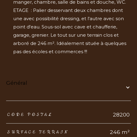
manger, chambre, salle de bains et douche, WC.
ETAGE : Palier desservant deux chambres dont
une avec possibilité dressing, et l'autre avec son
point d'eau. Sous-sol avec cave et chaufferie,
garage, grenier. Le tout sur une terrain clos et
arboré de 246 m². Idéalement située à quelques
pas des écoles et commerces !!!
général
TRAD_ZEPHYR_Caracteristique
TRAD_ZEPHYR_Valeurs
28200
CODE POSTAL
246 m²
SURFACE TERRAIN