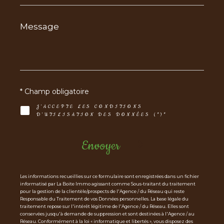
Message
*
* Champ obligatoire
J'ACCEPTE LES CONDITIONS
D'UTILISATION DES DONNÉES (*)*
Envoyer
Les informations recueillies sur ce formulaire sont enregistrées dans un fichier
informatisé par La Boite Immo agissant comme Sous-traitant du traitement
pour la gestion de la clientèle/prospects de l'Agence / du Réseau qui reste
Responsable du Traitement de vos Données personnelles. La base légale du
traitement repose sur l'intérêt légitime de l'Agence / du Réseau. Elles sont
conservées jusqu'à demande de suppression et sont destinées à l'Agence / au
Réseau. Conformément à la loi « informatique et libertés », vous disposez des