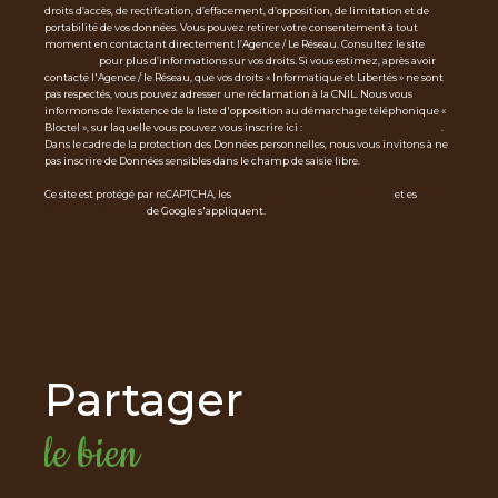
droits d’accès, de rectification, d’effacement, d’opposition, de limitation et de
portabilité de vos données. Vous pouvez retirer votre consentement à tout
moment en contactant directement l’Agence / Le Réseau. Consultez le site
http
s://cnil.fr/fr
pour plus d’informations sur vos droits. Si vous estimez, après avoir
contacté l'Agence / le Réseau, que vos droits « Informatique et Libertés » ne sont
pas respectés, vous pouvez adresser une réclamation à la CNIL. Nous vous
informons de l’existence de la liste d'opposition au démarchage téléphonique «
Bloctel », sur laquelle vous pouvez vous inscrire ici :
https://www.bloctel.gouv.fr
.
Dans le cadre de la protection des Données personnelles, nous vous invitons à ne
pas inscrire de Données sensibles dans le champ de saisie libre.
Ce site est protégé par reCAPTCHA, les
Politiques de Confidentialité
et es
Condi
tions d'utilisation
de Google s'appliquent.
partager
le bien