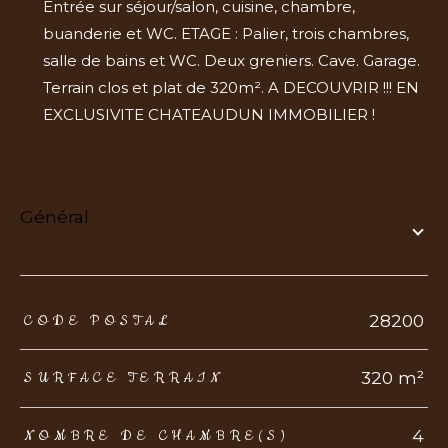
Entrée sur séjour/salon, cuisine, chambre,
buanderie et WC. ETAGE : Palier, trois chambres,
salle de bains et WC. Deux greniers. Cave. Garage.
Terrain clos et plat de 320m². A DECOUVRIR !!! EN
EXCLUSIVITE CHATEAUDUN IMMOBILIER !
général
TRAD_ZEPHYR_Caracteristique
TRAD_ZEPHYR_Valeurs
28200
CODE POSTAL
320 m²
SURFACE TERRAIN
4
NOMBRE DE CHAMBRE(S)