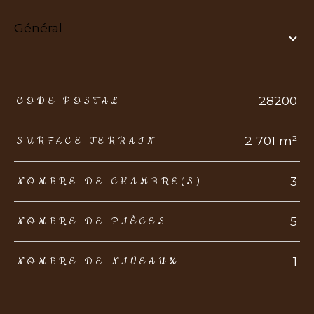
général
TRAD_ZEPHYR_Caracteristique
TRAD_ZEPHYR_Valeurs
28200
CODE POSTAL
2 701 m²
SURFACE TERRAIN
3
NOMBRE DE CHAMBRE(S)
5
NOMBRE DE PIÈCES
1
NOMBRE DE NIVEAUX