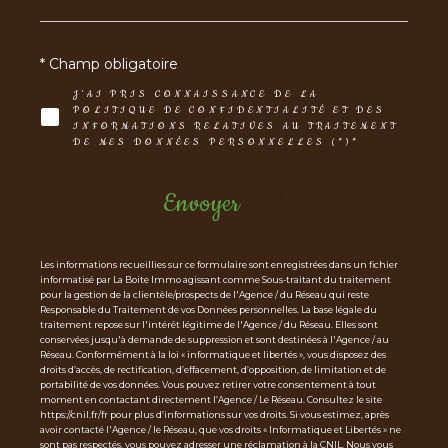
* Champ obligatoire
J'AI PRIS CONNAISSANCE DE LA
POLITIQUE DE CONFIDENTIALITÉ ET DES
INFORMATIONS RELATIVES AU TRAITEMENT
DE MES DONNÉES PERSONNELLES (*)*
Envoyer
Les informations recueillies sur ce formulaire sont enregistrées dans un fichier
informatisé par La Boite Immo agissant comme Sous-traitant du traitement
pour la gestion de la clientèle/prospects de l'Agence / du Réseau qui reste
Responsable du Traitement de vos Données personnelles. La base légale du
traitement repose sur l'intérêt légitime de l'Agence / du Réseau. Elles sont
conservées jusqu'à demande de suppression et sont destinées à l'Agence / au
Réseau. Conformément à la loi « informatique et libertés », vous disposez des
droits d’accès, de rectification, d’effacement, d’opposition, de limitation et de
portabilité de vos données. Vous pouvez retirer votre consentement à tout
moment en contactant directement l’Agence / Le Réseau. Consultez le site
https://cnil.fr/fr pour plus d’informations sur vos droits. Si vous estimez, après
avoir contacté l'Agence / le Réseau, que vos droits « Informatique et Libertés » ne
sont pas respectés, vous pouvez adresser une réclamation à la CNIL. Nous vous