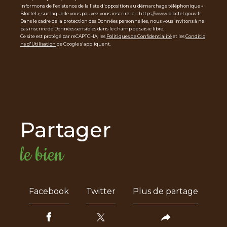
informons de l’existence de la liste d'opposition au démarchage téléphonique «
Bloctel », sur laquelle vous pouvez vous inscrire ici : https://www.bloctel.gouv.fr
Dans le cadre de la protection des Données personnelles, nous vous invitons à ne
pas inscrire de Données sensibles dans le champ de saisie libre.
Ce site est protégé par reCAPTCHA, les
Politiques de Confidentialité
et les
Conditio
ns d'Utilisation
de Google s'appliquent.
partager
le bien
Facebook
Twitter
Plus de partage