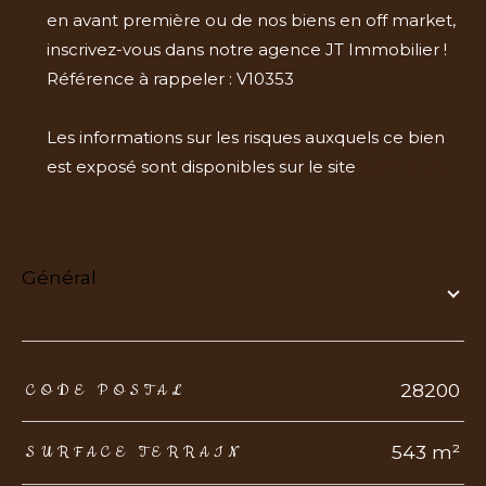
en avant première ou de nos biens en off market,
inscrivez-vous dans notre agence JT Immobilier !
Référence à rappeler : V10353
Les informations sur les risques auxquels ce bien
est exposé sont disponibles sur le site
Géorisques
général
TRAD_ZEPHYR_Caracteristique
TRAD_ZEPHYR_Valeurs
28200
CODE POSTAL
543 m²
SURFACE TERRAIN