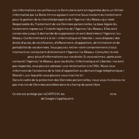
Les informations recueillies sur ce formulaire sont enregistrées dans un fichier
informatisé par La Boite Immo agissant comme Sous-traitant du traitement
pour la gestion de la clientèle/prospects de l'Agence / du Réseau qui reste
Responsable du Traitement de vos Données personnelles. La base légale du
traitement repose sur l'intérêt légitime de l'Agence / du Réseau. Elles sont
conservées jusqu'à demande de suppression et sont destinées à l'Agence / au
Réseau. Conformément à la loi « informatique et libertés », vous disposez des
droits d’accès, de rectification, d’effacement, d’opposition, de limitation et de
portabilité de vos données. Vous pouvez retirer votre consentement à tout
moment en contactant directement l’Agence / Le Réseau. Consultez le site
http
s://cnil.fr/fr
pour plus d’informations sur vos droits. Si vous estimez, après avoir
contacté l'Agence / le Réseau, que vos droits « Informatique et Libertés » ne sont
pas respectés, vous pouvez adresser une réclamation à la CNIL. Nous vous
informons de l’existence de la liste d'opposition au démarchage téléphonique «
Bloctel », sur laquelle vous pouvez vous inscrire ici :
https://www.bloctel.gouv.fr
.
Dans le cadre de la protection des Données personnelles, nous vous invitons à ne
pas inscrire de Données sensibles dans le champ de saisie libre.
Ce site est protégé par reCAPTCHA, les
Politiques de Confidentialité
et es
Condi
tions d'utilisation
de Google s'appliquent.