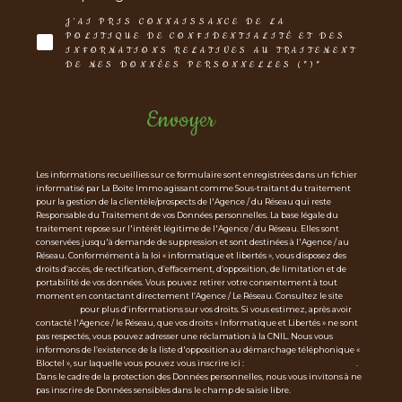
J'AI PRIS CONNAISSANCE DE LA
POLITIQUE DE CONFIDENTIALITÉ ET DES
INFORMATIONS RELATIVES AU TRAITEMENT
DE MES DONNÉES PERSONNELLES (*)*
Envoyer
Les informations recueillies sur ce formulaire sont enregistrées dans un fichier
informatisé par La Boite Immo agissant comme Sous-traitant du traitement
pour la gestion de la clientèle/prospects de l'Agence / du Réseau qui reste
Responsable du Traitement de vos Données personnelles. La base légale du
traitement repose sur l'intérêt légitime de l'Agence / du Réseau. Elles sont
conservées jusqu'à demande de suppression et sont destinées à l'Agence / au
Réseau. Conformément à la loi « informatique et libertés », vous disposez des
droits d’accès, de rectification, d’effacement, d’opposition, de limitation et de
portabilité de vos données. Vous pouvez retirer votre consentement à tout
moment en contactant directement l’Agence / Le Réseau. Consultez le site
http
s://cnil.fr/fr
pour plus d’informations sur vos droits. Si vous estimez, après avoir
contacté l'Agence / le Réseau, que vos droits « Informatique et Libertés » ne sont
pas respectés, vous pouvez adresser une réclamation à la CNIL. Nous vous
informons de l’existence de la liste d'opposition au démarchage téléphonique «
Bloctel », sur laquelle vous pouvez vous inscrire ici :
https://www.bloctel.gouv.fr
.
Dans le cadre de la protection des Données personnelles, nous vous invitons à ne
pas inscrire de Données sensibles dans le champ de saisie libre.