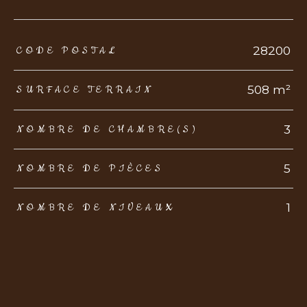
TRAD_ZEPHYR_Caracteristique
TRAD_ZEPHYR_Valeurs
28200
CODE POSTAL
508 m²
SURFACE TERRAIN
3
NOMBRE DE CHAMBRE(S)
5
NOMBRE DE PIÈCES
1
NOMBRE DE NIVEAUX