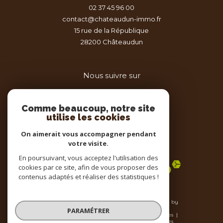
02 37 45 96 00
contact@chateaudun-immo.fr
15 rue de la République
28200
châteaudun
Nous suivre sur
Comme beaucoup, notre site
utilise les cookies
On aimerait vous accompagner pendant
votre visite.
Adhérents
En poursuivant, vous acceptez l'utilisation des
cookies par ce site, afin de vous proposer des
contenus adaptés et réaliser des statistiques !
© 2026 | Tous droits réservés | Traduction powered by
Google |
PARAMÉTRER
Nos honoraires
Plan du site
Mentions légales
Admin
Nos liens
Politique RGPD
Cookies