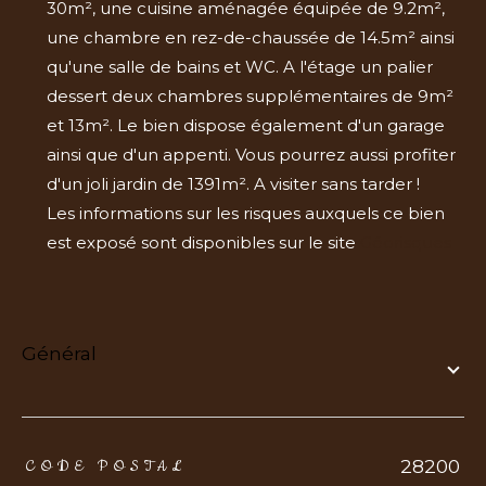
30m², une cuisine aménagée équipée de 9.2m²,
une chambre en rez-de-chaussée de 14.5m² ainsi
qu'une salle de bains et WC. A l'étage un palier
dessert deux chambres supplémentaires de 9m²
et 13m². Le bien dispose également d'un garage
ainsi que d'un appenti. Vous pourrez aussi profiter
d'un joli jardin de 1391m². A visiter sans tarder !
Les informations sur les risques auxquels ce bien
est exposé sont disponibles sur le site
Géorisques
général
TRAD_ZEPHYR_Caracteristique
TRAD_ZEPHYR_Valeurs
28200
CODE POSTAL