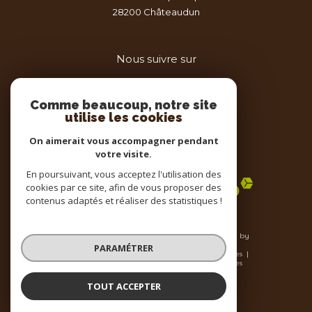
28200
châteaudun
Nous suivre sur
Comme beaucoup, notre site
utilise les cookies
On aimerait vous accompagner pendant
votre visite.
Adhérents
En poursuivant, vous acceptez l'utilisation des
cookies par ce site, afin de vous proposer des
contenus adaptés et réaliser des statistiques !
© 2026 | Tous droits réservés | Traduction powered by
Google |
PARAMÉTRER
Nos honoraires
Plan du site
Mentions légales
Admin
Nos liens
Politique RGPD
Cookies
TOUT ACCEPTER