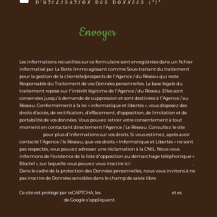
D'UTILISATION DES DONNÉES (*)*
Envoyer
Les informations recueillies sur ce formulaire sont enregistrées dans un fichier
informatisé par La Boite Immo agissant comme Sous-traitant du traitement
pour la gestion de la clientèle/prospects de l'Agence / du Réseau qui reste
Responsable du Traitement de vos Données personnelles. La base légale du
traitement repose sur l'intérêt légitime de l'Agence / du Réseau. Elles sont
conservées jusqu'à demande de suppression et sont destinées à l'Agence / au
Réseau. Conformément à la loi « informatique et libertés », vous disposez des
droits d’accès, de rectification, d’effacement, d’opposition, de limitation et de
portabilité de vos données. Vous pouvez retirer votre consentement à tout
moment en contactant directement l’Agence / Le Réseau. Consultez le site
http
s://cnil.fr/fr
pour plus d’informations sur vos droits. Si vous estimez, après avoir
contacté l'Agence / le Réseau, que vos droits « Informatique et Libertés » ne sont
pas respectés, vous pouvez adresser une réclamation à la CNIL. Nous vous
informons de l’existence de la liste d'opposition au démarchage téléphonique «
Bloctel », sur laquelle vous pouvez vous inscrire ici :
https://www.bloctel.gouv.fr
.
Dans le cadre de la protection des Données personnelles, nous vous invitons à ne
pas inscrire de Données sensibles dans le champ de saisie libre.
Ce site est protégé par reCAPTCHA, les
Politiques de Confidentialité
et es
Condi
tions d'utilisation
de Google s'appliquent.